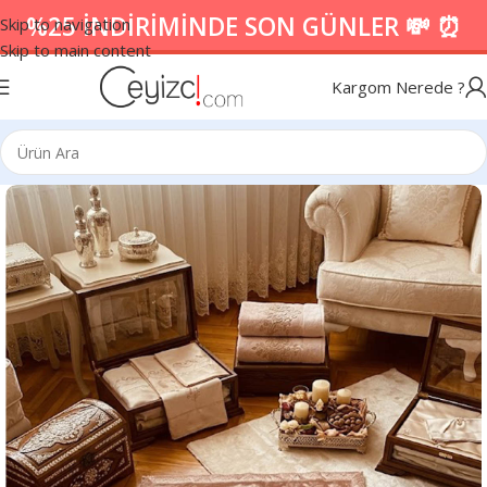
%25 İNDİRİMİNDE SON GÜNLER 💸 ⏰
Skip to navigation
Skip to main content
Kargom Nerede ?