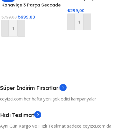
Kumaş Seccade – Kırmızı
Kanaviçe 3 Parça Seccade
₺
299,00
Seti – Kırmızı
₺
699,00
₺
799,00
Sepete Ekle
Sepete Ekle
Süper İndirim Fırsatları
ceyizci.com her hafta yeni şok edici kampanyalar
Hızlı Teslimat
Aynı Gün Kargo ve Hızlı Teslimat sadece ceyizci.com'da