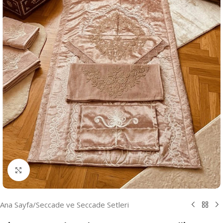
Resmi Büyüt
Ana Sayfa
/
Seccade ve Seccade Setleri