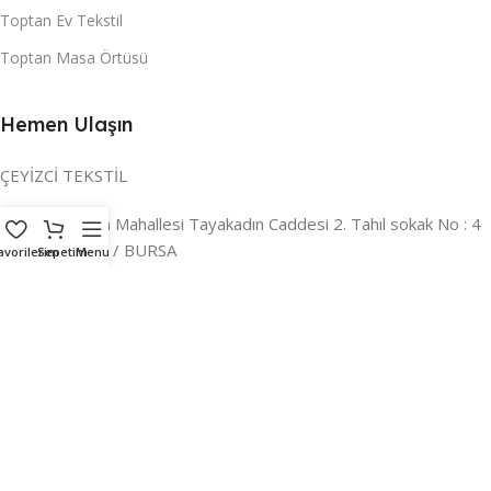
Toptan Ev Tekstil
Toptan Masa Örtüsü
Hemen Ulaşın
ÇEYİZCİ TEKSTİL
Adres:
Reyhan Mahallesi Tayakadın Caddesi 2. Tahıl sokak No : 4
/ a Osmangazi / BURSA
avorilerim
Sepetim
Menu
İLETİŞİM :
0224 221 47 30
WHATSAPP :
0 850 303 8148
Mail:
info@ceyizci.com
2023 Çeyizci. Her Hakkı Saklıdır.