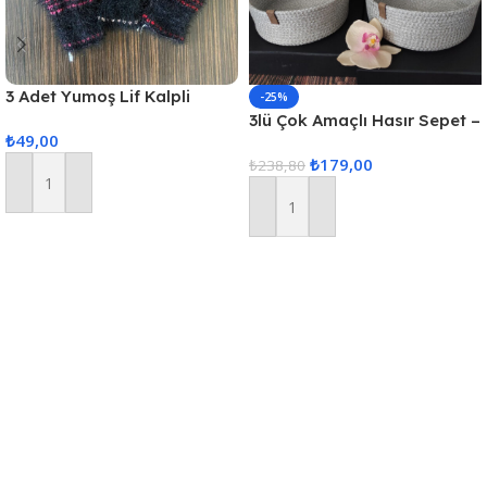
3 Adet Yumoş Lif Kalpli
-25%
Siyah
3lü Çok Amaçlı Hasır Sepet –
₺
49,00
Gri
₺
179,00
₺
238,80
Sepete Ekle
Sepete Ekle