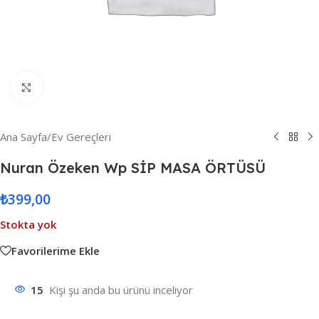
Resmi Büyüt
Ana Sayfa
/
Ev Gereçleri
Nuran Özeken Wp SİP MASA ÖRTÜSÜ
₺
399,00
Stokta yok
Favorilerime Ekle
15
Kişi şu anda bu ürünü inceliyor