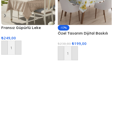
Fransız Güpürlü Leke
-17%
Tutmaz Tek Masa Örtüsü
Özel Tasarım Dijital Baskılı
₺
249,00
160x220cm – Kapuçino
Masa Örtüsü
₺
199,00
₺
238,80
Sepete Ekle
Sepete Ekle