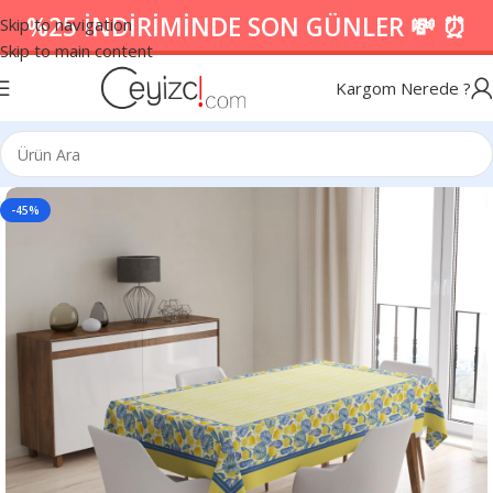
%25 İNDİRİMİNDE SON GÜNLER 💸 ⏰
Skip to navigation
Skip to main content
Kargom Nerede ?
-45%