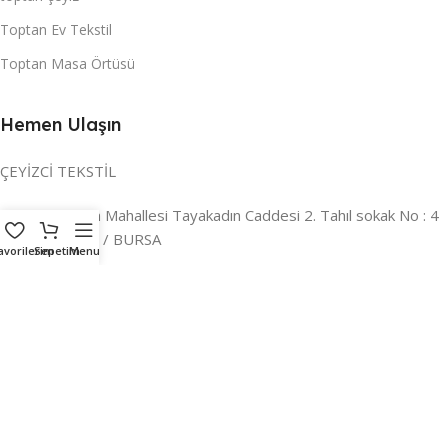
Toptan Ev Tekstil
Toptan Masa Örtüsü
Hemen Ulaşın
ÇEYİZCİ TEKSTİL
Adres:
Reyhan Mahallesi Tayakadın Caddesi 2. Tahıl sokak No : 4
/ a Osmangazi / BURSA
avorilerim
Sepetim
Menu
İLETİŞİM :
0224 221 47 30
WHATSAPP :
0 850 303 8148
Mail:
info@ceyizci.com
2023 Çeyizci. Her Hakkı Saklıdır.