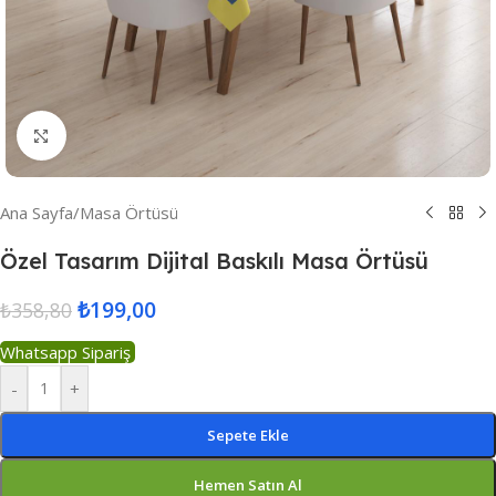
Resmi Büyüt
Ana Sayfa
/
Masa Örtüsü
Özel Tasarım Dijital Baskılı Masa Örtüsü
₺
199,00
₺
358,80
Whatsapp Sipariş
-
+
Sepete Ekle
Hemen Satın Al