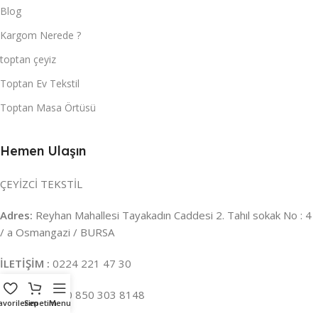
Blog
Kargom Nerede ?
toptan çeyiz
Toptan Ev Tekstil
Toptan Masa Örtüsü
Hemen Ulaşın
ÇEYİZCİ TEKSTİL
Adres:
Reyhan Mahallesi Tayakadın Caddesi 2. Tahıl sokak No : 4
/ a Osmangazi / BURSA
İLETİŞİM :
0224 221 47 30
WHATSAPP :
0 850 303 8148
avorilerim
Sepetim
Menu