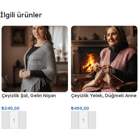
İlgili ürünler
Çeyizlik Şal, Gelin Nişan
Çeyizlik Yelek, Düğmeli Anne
Bohçası, Simli Şal, Lüks Şal
Yeleği, Simli Yelek, Hediyelik
₺
349,00
₺
499,00
Yelek, Gelin Simli Cepli Yelek
– Pudra
Sepete Ekle
Sepete Ekle