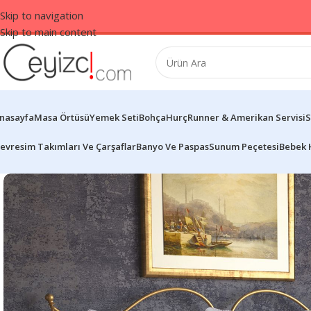
Skip to navigation
Skip to main content
nasayfa
Masa Örtüsü
Yemek Seti
Bohça
Hurç
Runner & Amerikan Servisi
S
evresim Takımları Ve Çarşaflar
Banyo Ve Paspas
Sunum Peçetesi
Bebek 