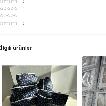
0
0
0
0
İlgili ürünler