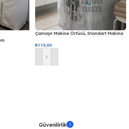
Çamaşır Makine Örtüsü, Standart Makina
Örtüsü – Pembe
em
₺
119,00
Sepete Ekle
Güvenilirlik