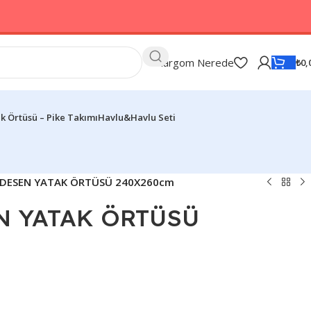
Kargom Nerede
₺
0,
k Örtüsü – Pike Takımı
Havlu&Havlu Seti
DESEN YATAK ÖRTÜSÜ 240X260cm
N YATAK ÖRTÜSÜ