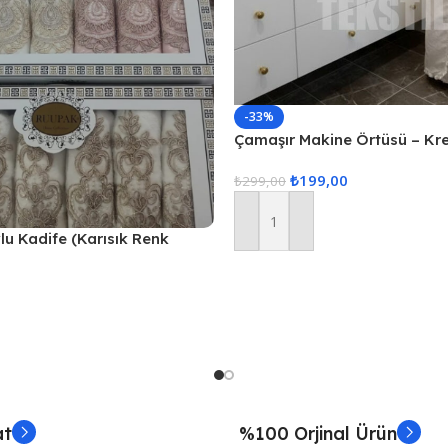
-33%
Çamaşır Makine Örtüsü – Kr
₺
199,00
₺
299,00
Sepete Ekle
vlu Kadife (Karısık Renk
at
%100 Orjinal Ürün