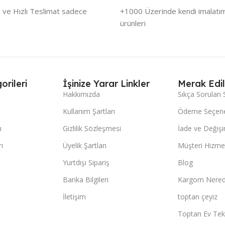
 ve Hızlı Teslimat sadece
+1000 Üzerinde kendi imalatımı
ürünleri
orileri
İşinize Yarar Linkler
Merak Edil
Hakkımızda
Sıkça Sorulan 
Kullanım Şartları
Ödeme Seçene
ı
Gizlilik Sözleşmesi
İade ve Değişi
ı
Üyelik Şartları
Müşteri Hizmet
Yurtdışı Sipariş
Blog
Banka Bilgileri
Kargom Nered
İletişim
toptan çeyiz
Toptan Ev Teks