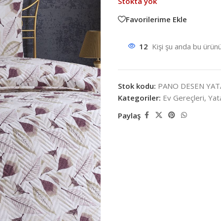
Stokta yok
Favorilerime Ekle
12
Kişi şu anda bu ürünü
Stok kodu:
PANO DESEN YAT
Kategoriler:
Ev Gereçleri
,
Yat
Paylaş