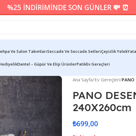
%25 İNDİRİMİNDE SON GÜNLER 💸 ⏰
ehpa Ve Salon Takımları
Seccade Ve Seccade Setleri
Çeyizlik Yelek
Yata
Hediyelik
Dantel – Güpür Ve Elişi Ürünler
Patik
Ev Gereçleri
Ana Sayfa
/
Ev Gereçleri
/
PANO 
PANO DESE
240X260cm
₺
699,00