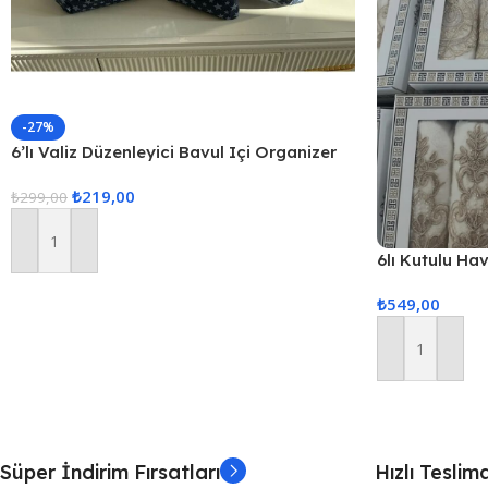
-27%
6’lı Valiz Düzenleyici Bavul Içi Organizer
Set Seyahat Hurcu
₺
219,00
₺
299,00
Sepete Ekle
6lı Kutulu Ha
Gönderilir)
₺
549,00
Sepete Ekle
Süper İndirim Fırsatları
Hızlı Teslim