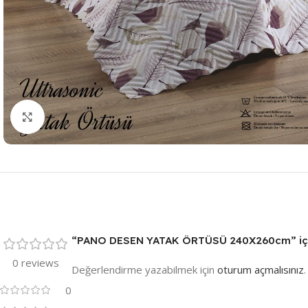
Resmi Büyüt
“PANO DESEN YATAK ÖRTÜSÜ 240X260cm” için y
0 reviews
Değerlendirme yazabilmek için
oturum açmalısınız
.
0