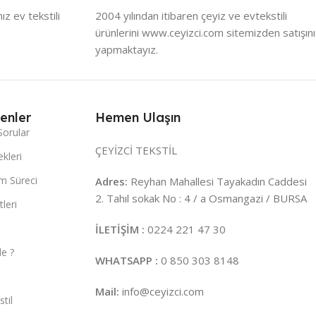
z ev tekstili
2004 yılından itibaren çeyiz ve evtekstili
ürünlerini www.ceyizci.com sitemizden satışını
yapmaktayız.
enler
Hemen Ulaşın
Sorular
ÇEYİZCİ TEKSTİL
kleri
m Süreci
Adres:
Reyhan Mahallesi Tayakadın Caddesi
2. Tahıl sokak No : 4 / a Osmangazi / BURSA
leri
İLETİŞİM :
0224 221 47 30
e ?
WHATSAPP :
0 850 303 8148
Mail:
info@ceyizci.com
til