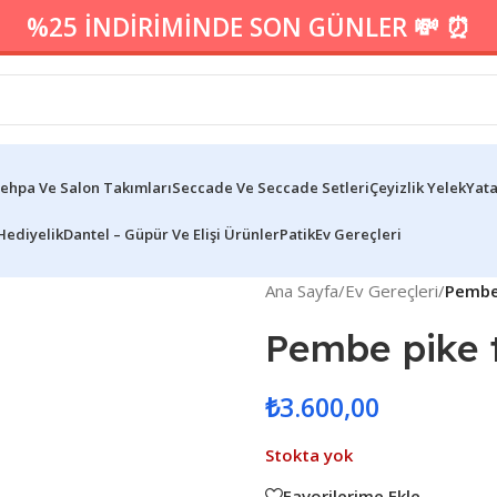
%25 İNDİRİMİNDE SON GÜNLER 💸 ⏰
ehpa Ve Salon Takımları
Seccade Ve Seccade Setleri
Çeyizlik Yelek
Yata
Hediyelik
Dantel – Güpür Ve Elişi Ürünler
Patik
Ev Gereçleri
Ana Sayfa
/
Ev Gereçleri
/
Pembe
Pembe pike 
₺
3.600,00
Stokta yok
Favorilerime Ekle