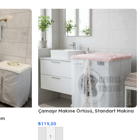
Çamaşır Makine Örtüsü, Standart Makina
Örtüsü
em
₺
119,00
Sepete Ekle