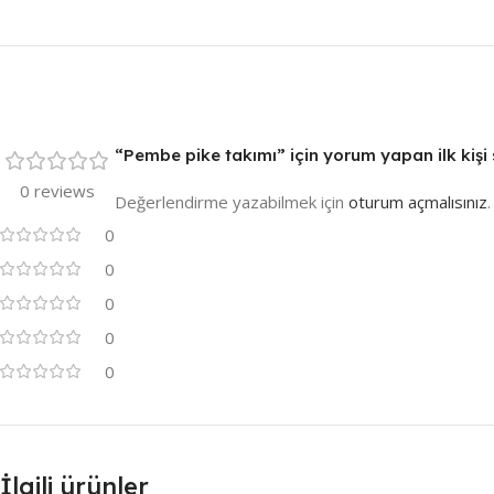
“Pembe pike takımı” için yorum yapan ilk kişi 
0 reviews
Değerlendirme yazabilmek için
oturum açmalısınız
.
0
0
0
0
0
İlgili ürünler