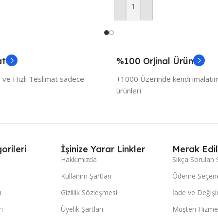
Sepete Ekle
at
%100 Orjinal Ürün
 ve Hızlı Teslimat sadece
+1000 Üzerinde kendi imalatımı
ürünleri
orileri
İşinize Yarar Linkler
Merak Edil
Hakkımızda
Sıkça Sorulan 
Kullanım Şartları
Ödeme Seçene
ı
Gizlilik Sözleşmesi
İade ve Değişi
ı
Üyelik Şartları
Müşteri Hizmet