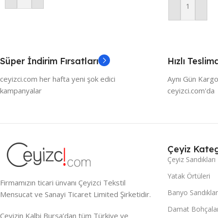
Sepete Ekle
Süper İndirim Fırsatları
Hızlı Teslim
ceyizci.com her hafta yeni şok edici
Aynı Gün Kargo
kampanyalar
ceyizci.com'da
Çeyiz Kateg
Çeyiz Sandıkları
Yatak Örtüleri
Firmamızın ticari ünvanı Çeyizci Tekstil
Banyo Sandıklar
Mensucat ve Sanayi Ticaret Limited Şirketidir.
Damat Bohçalar
Çeyizin Kalbi Bursa’dan tüm Türkiye ve