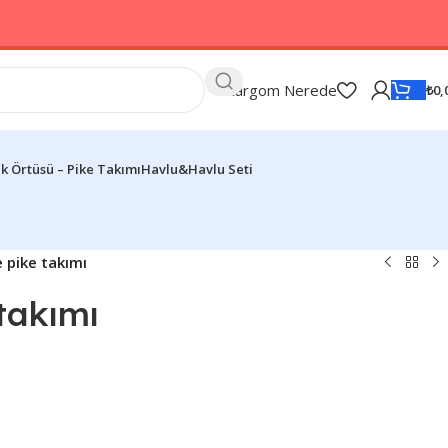
Kargom Nerede
₺
0,
k Örtüsü – Pike Takımı
Havlu&Havlu Seti
 pike takımı
takımı