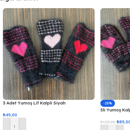
3 Adet Yumoş Lif Kalpli Siyah
-26%
5li Yumoş Kalp
₺
49,00
Pembe Kalp
₺
89,0
₺
120,00
Sepete Ekle