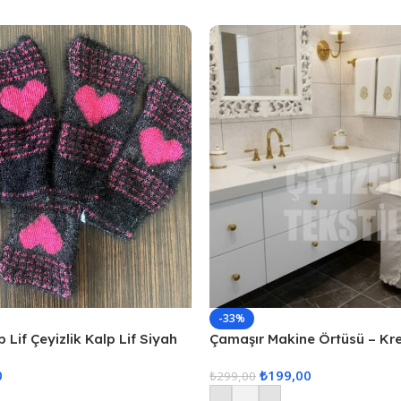
-33%
 Lif Çeyizlik Kalp Lif Siyah
Çamaşır Makine Örtüsü – Kr
0
₺
199,00
₺
299,00