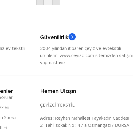
Güvenilirlik
z ev tekstili
2004 yılından itibaren çeyiz ve evtekstili
ürünlerini www.ceyizci.com sitemizden satışını
yapmaktayız.
enler
Hemen Ulaşın
Sorular
ÇEYİZCİ TEKSTİL
kleri
m Süreci
Adres:
Reyhan Mahallesi Tayakadın Caddesi
2. Tahıl sokak No : 4 / a Osmangazi / BURSA
leri