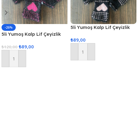
5li Yumoş Kalp Lif Çeyizlik
-26%
Kalp Lif Siyah Pudra Kalp
5li Yumoş Kalp Lif Çeyizlik
₺
89,00
Kalp Lif Siyah Pembe Kalp
₺
89,00
₺
120,00
Sepete Ekle
Sepete Ekle