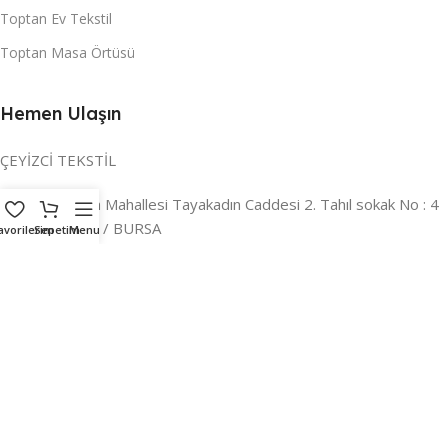
Toptan Ev Tekstil
Toptan Masa Örtüsü
Hemen Ulaşın
ÇEYİZCİ TEKSTİL
Adres:
Reyhan Mahallesi Tayakadın Caddesi 2. Tahıl sokak No : 4
/ a Osmangazi / BURSA
avorilerim
Sepetim
Menu
İLETİŞİM :
0224 221 47 30
WHATSAPP :
0 850 303 8148
Mail:
info@ceyizci.com
2023 Çeyizci. Her Hakkı Saklıdır.