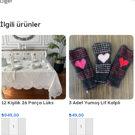
Diğer
İlgili ürünler
12 Kişilik 26 Parça Lüks
3 Adet Yumoş Lif Kalpli
Gardenya Keten Kumaş
Siyah
₺
949,00
₺
49,00
Masa Örtüsü Seti
Sepete Ekle
Sepete Ekle