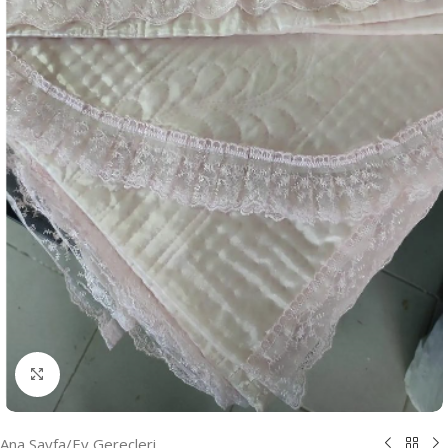
Resmi Büyüt
Ana Sayfa
/
Ev Gereçleri