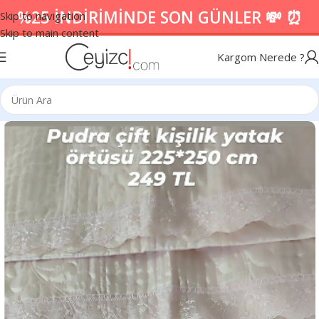
%25 İNDİRİMİNDE SON GÜNLER 💸 ⏰
Skip to navigation
Skip to main content
Kargom Nerede ?