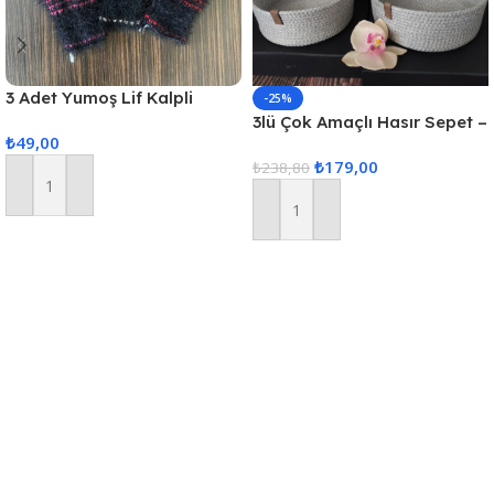
3 Adet Yumoş Lif Kalpli
-25%
Siyah
3lü Çok Amaçlı Hasır Sepet –
₺
49,00
Gri
₺
179,00
₺
238,80
Sepete Ekle
Sepete Ekle