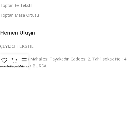
Toptan Ev Tekstil
Toptan Masa Örtüsü
Hemen Ulaşın
ÇEYİZCİ TEKSTİL
Adres:
Reyhan Mahallesi Tayakadın Caddesi 2. Tahıl sokak No : 4
/ a Osmangazi / BURSA
avorilerim
Sepetim
Menu
İLETİŞİM :
0224 221 47 30
WHATSAPP :
0 850 303 8148
Mail:
info@ceyizci.com
2023 Çeyizci. Her Hakkı Saklıdır.