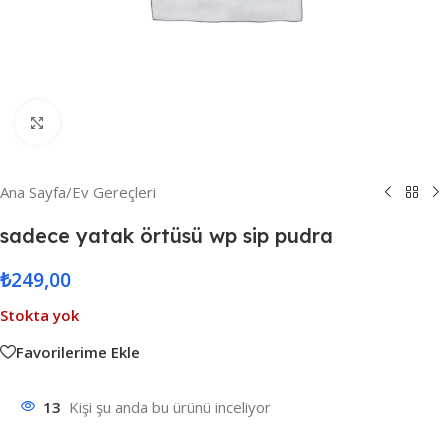
Resmi Büyüt
Ana Sayfa
/
Ev Gereçleri
sadece yatak örtüsü wp sip pudra
₺
249,00
Stokta yok
Favorilerime Ekle
13
Kişi şu anda bu ürünü inceliyor