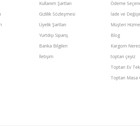
Kullanım Şartları
Ödeme Seçene
ı
Gizlilik Sözleşmesi
İade ve Değişi
ı
Üyelik Şartları
Müşteri Hizmet
Yurtdışı Sipariş
Blog
Banka Bilgileri
Kargom Nered
İletişim
toptan çeyiz
Toptan Ev Teks
Toptan Masa 