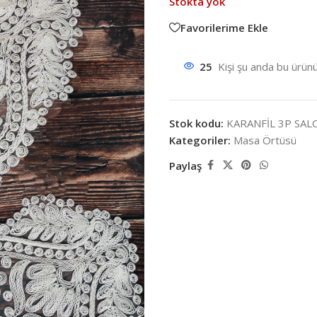
Stokta yok
Favorilerime Ekle
25
Kişi şu anda bu ürünü
Stok kodu:
KARANFİL 3P SAL
Kategoriler:
Masa Örtüsü
Paylaş