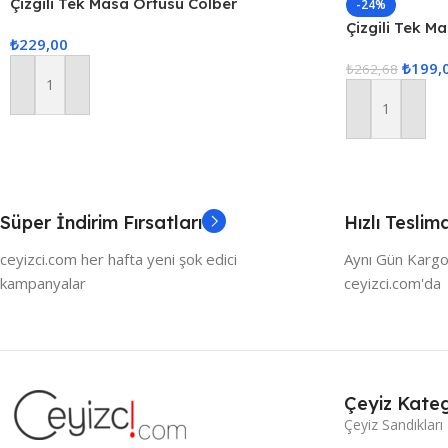
Çizgili Tek Masa Örtüsü Colber
-24%
160x220cm Kırmızı
Çizgili Tek M
₺
229,00
160x220cm P
₺
199,
₺
262,68
Sepete Ekle
Sepete Ekle
Süper İndirim Fırsatları
Hızlı Teslim
ceyizci.com her hafta yeni şok edici
Aynı Gün Kargo
kampanyalar
ceyizci.com'da
Çeyiz Kateg
Çeyiz Sandıkları