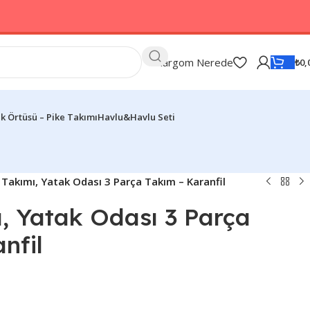
Kargom Nerede
₺
0,
k Örtüsü – Pike Takımı
Havlu&Havlu Seti
 Takımı, Yatak Odası 3 Parça Takım – Karanfil
, Yatak Odası 3 Parça
nfil