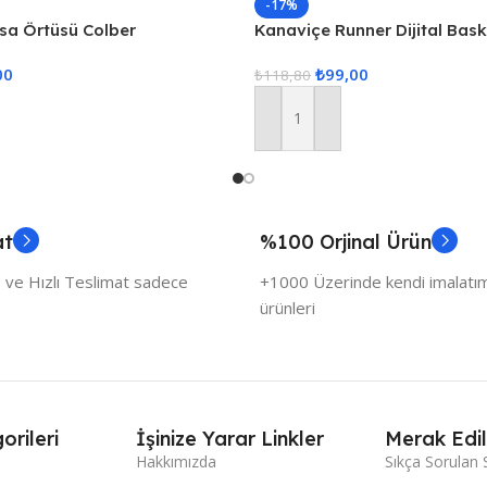
-17%
asa Örtüsü Colber
Kanaviçe Runner Dijital Bas
udra
00
₺
99,00
₺
118,80
Sepete Ekle
at
%100 Orjinal Ürün
 ve Hızlı Teslimat sadece
+1000 Üzerinde kendi imalatımı
ürünleri
orileri
İşinize Yarar Linkler
Merak Edil
Hakkımızda
Sıkça Sorulan 