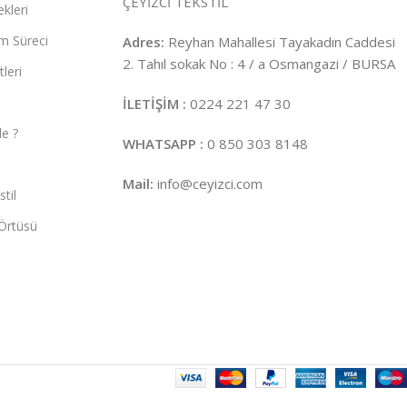
ÇEYİZCİ TEKSTİL
kleri
m Süreci
Adres:
Reyhan Mahallesi Tayakadın Caddesi
2. Tahıl sokak No : 4 / a Osmangazi / BURSA
leri
İLETİŞİM :
0224 221 47 30
e ?
WHATSAPP :
0 850 303 8148
Mail:
info@ceyizci.com
til
Örtüsü