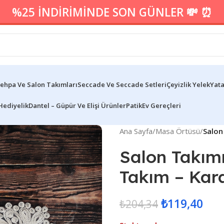
%25 İNDİRİMİNDE SON GÜNLER 💸 ⏰
ehpa Ve Salon Takımları
Seccade Ve Seccade Setleri
Çeyizlik Yelek
Yata
Hediyelik
Dantel – Güpür Ve Elişi Ürünler
Patik
Ev Gereçleri
Ana Sayfa
/
Masa Örtüsü
/
Salon
Salon Takımı
Takım – Kara
₺
119,40
₺
204,34