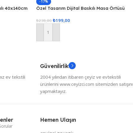
-17%
kılı 40x140cm
Özel Tasarım Dijital Baskılı Masa Örtüsü
₺
199,00
₺
238,80
Sepete Ekle
Güvenilirlik
z ev tekstili
2004 yılından itibaren çeyiz ve evtekstili
ürünlerini www.ceyizci.com sitemizden satışını
yapmaktayız.
enler
Hemen Ulaşın
Sorular