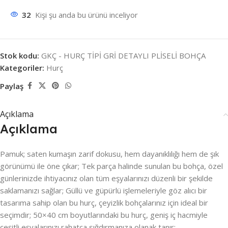
32
Kişi şu anda bu ürünü inceliyor
Stok kodu:
GKÇ - HURÇ TİPİ GRİ DETAYLI PLİSELİ BOHÇA
Kategoriler:
Hurç
Paylaş
Açıklama
Açıklama
Pamuk; saten kumaşın zarif dokusu, hem dayanıklılığı hem de şık
görünümü ile öne çıkar; Tek parça halinde sunulan bu bohça, özel
günlerinizde ihtiyacınız olan tüm eşyalarınızı düzenli bir şekilde
saklamanızı sağlar; Güllü ve güpürlü işlemeleriyle göz alıcı bir
tasarıma sahip olan bu hurç, çeyizlik bohçalarınız için ideal bir
seçimdir; 50×40 cm boyutlarındaki bu hurç, geniş iç hacmiyle
çeşitli eşyalarınızı rahatça sığdırmanıza olanak tanır;