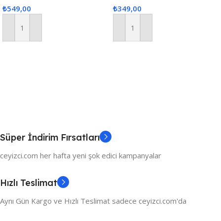
₺
549,00
₺
349,00
Hurcu, Bohça Gelin Hurç Seti
– Gri
Sepete Ekle
Sepete Ekle
Süper İndirim Fırsatları
ceyizci.com her hafta yeni şok edici kampanyalar
Hızlı Teslimat
Aynı Gün Kargo ve Hızlı Teslimat sadece ceyizci.com'da