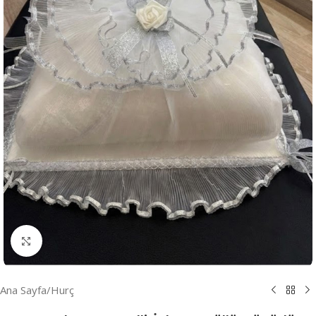
Resmi Büyüt
Ana Sayfa
/
Hurç