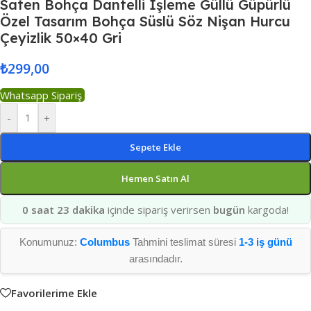
Saten Bohça Dantelli İşleme Güllü Güpürlü
Özel Tasarım Bohça Süslü Söz Nişan Hurcu
Çeyizlik 50×40 Gri
₺
299,00
Whatsapp Sipariş
-
+
Sepete Ekle
Hemen Satın Al
0 saat 23 dakika
içinde sipariş verirsen
bugün
kargoda!
Konumunuz:
Columbus
Tahmini teslimat süresi
1-3 iş günü
arasındadır.
Favorilerime Ekle