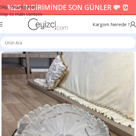
%25 İNDİRİMİNDE SON GÜNLER 💸 ⏰
Skip to navigation
Skip to main content
Kargom Nerede ?