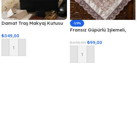
Damat Traş Makyaj Kutusu
-59%
Hediye Kutusu
Fransız Güpürlü Işlemeli,
₺
349,00
Çeyizlik Saten Lüks Bohça,
₺
99,00
Nişan Bohçası
₺
238,80
Sepete Ekle
Sepete Ekle