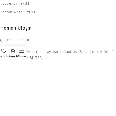
Toptan Ev Tekstil
Toptan Masa Örtüsü
Hemen Ulaşın
ÇEYİZCİ TEKSTİL
Adres:
Reyhan Mahallesi Tayakadın Caddesi 2. Tahıl sokak No : 4
avorilerim
Sepetim
Menu
/ a Osmangazi / BURSA
İLETİŞİM :
0224 221 47 30
WHATSAPP :
0 850 303 8148
Mail:
info@ceyizci.com
2023 Çeyizci. Her Hakkı Saklıdır.