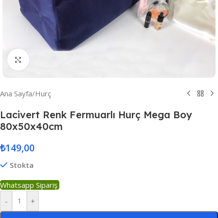
Resmi Büyüt
Ana Sayfa
/
Hurç
Lacivert Renk Fermuarlı Hurç Mega Boy
80x50x40cm
₺
149,00
Stokta
Whatsapp Sipariş
-
+