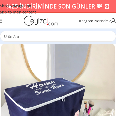
%25 İNDİRİMİNDE SON GÜNLER 💸 ⏰
Skip to navigation
Skip to main content
Kargom Nerede ?