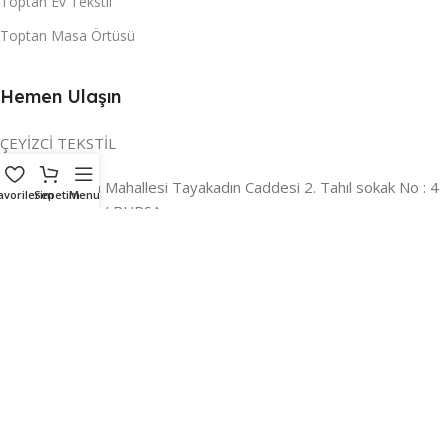
Toptan Ev Tekstil
Toptan Masa Örtüsü
Hemen Ulaşın
ÇEYİZCİ TEKSTİL
Adres:
Reyhan Mahallesi Tayakadın Caddesi 2. Tahıl sokak No : 4
avorilerim
Sepetim
Menu
/ a Osmangazi / BURSA
İLETİŞİM :
0224 221 47 30
WHATSAPP :
0 850 303 8148
Mail:
info@ceyizci.com
2023 Çeyizci. Her Hakkı Saklıdır.