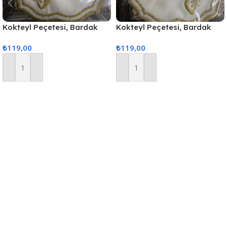
Kokteyl Peçetesi, Bardak
Kokteyl Peçetesi, Bardak
Altlığı 6 Adet Sunum
Altlığı 6 Adet Sunum
₺
119,00
₺
119,00
Peçetesi Gold
Peçetesi Gold
Sepete Ekle
Sepete Ekle