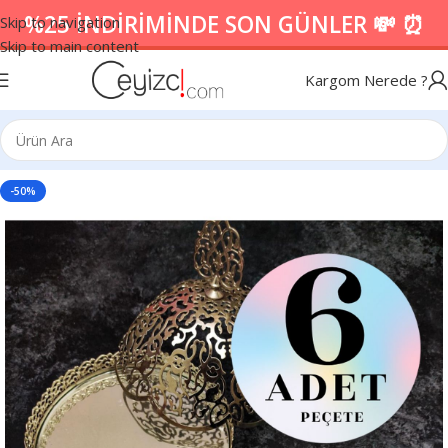
%25 İNDİRİMİNDE SON GÜNLER 💸 ⏰
Skip to navigation
Skip to main content
Kargom Nerede ?
-50%