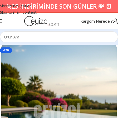
%25 İNDİRİMİNDE SON GÜNLER 💸 ⏰
Skip to navigation
Skip to main content
Kargom Nerede ?
-87%