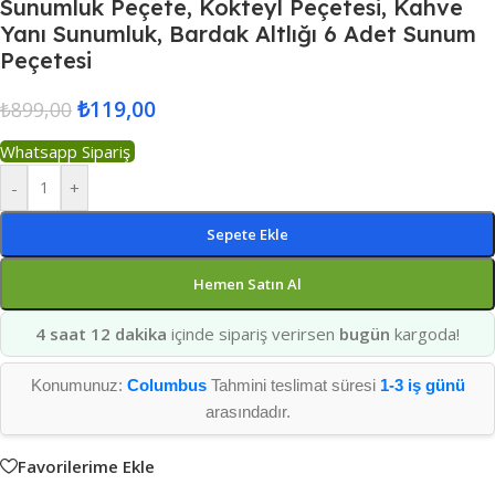
Sunumluk Peçete, Kokteyl Peçetesi, Kahve
Yanı Sunumluk, Bardak Altlığı 6 Adet Sunum
Peçetesi
₺
119,00
₺
899,00
Whatsapp Sipariş
-
+
Sepete Ekle
Hemen Satın Al
4 saat 12 dakika
içinde sipariş verirsen
bugün
kargoda!
Konumunuz:
Columbus
Tahmini teslimat süresi
1-3 iş günü
arasındadır.
Favorilerime Ekle