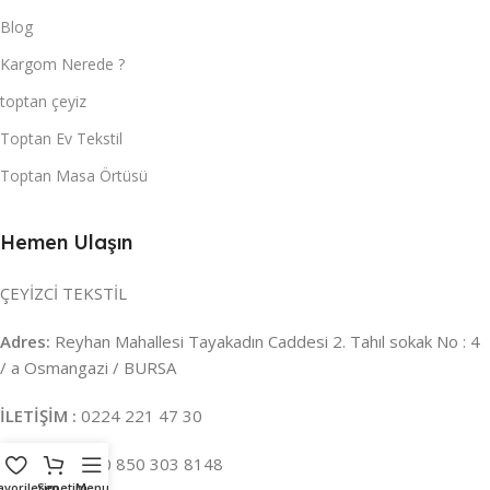
Blog
Kargom Nerede ?
toptan çeyiz
Toptan Ev Tekstil
Toptan Masa Örtüsü
Hemen Ulaşın
ÇEYİZCİ TEKSTİL
Adres:
Reyhan Mahallesi Tayakadın Caddesi 2. Tahıl sokak No : 4
/ a Osmangazi / BURSA
İLETİŞİM :
0224 221 47 30
WHATSAPP :
0 850 303 8148
avorilerim
Sepetim
Menu