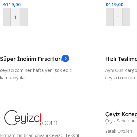
₺
119,00
₺
119,00
Adet Sunum P
Sepete Ekle
Sepete Ekle
Süper İndirim Fırsatları
Hızlı Teslim
ceyizci.com her hafta yeni şok edici
Aynı Gün Kargo
kampanyalar
ceyizci.com'da
Çeyiz Kateg
Çeyiz Sandıkları
Yatak Örtüleri
Firmamızın ticari ünvanı Çeyizci Tekstil