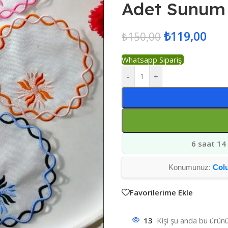
Adet Sunum 
₺
119,00
₺
150,00
Whatsapp Sipariş
-
+
6 saat 14
Konumunuz:
Col
Favorilerime Ekle
13
Kişi şu anda bu ürünü