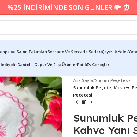
%25 İNDİRİMİNDE SON GÜNLER 💸 ⏰
ehpa Ve Salon Takımları
Seccade Ve Seccade Setleri
Çeyizlik Yelek
Yata
Hediyelik
Dantel – Güpür Ve Elişi Ürünler
Patik
Ev Gereçleri
Ana Sayfa
/
Sunum Peçetesi
/
Sunumluk Peçete, Kokteyl Pe
Peçetesi
Sunumluk Peç
Kahve Yanı S