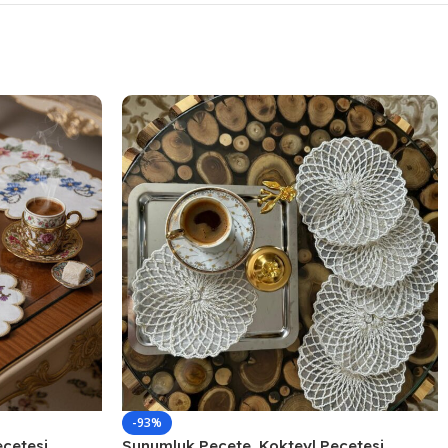
-93%
çetesi,
Sunumluk Peçete, Kokteyl Peçetesi,