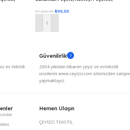
Altlığı 6
Kahve Yanı Sunumluk, Bardak Altlığı 6
₺
99,00
Adet Sunum Peçetesi
₺
1.420,00
Sepete Ekle
Güvenilirlik
z ev tekstili
2004 yılından itibaren çeyiz ve evtekstili
ürünlerini www.ceyizci.com sitemizden satışını
yapmaktayız.
enler
Hemen Ulaşın
Sorular
ÇEYİZCİ TEKSTİL
kleri