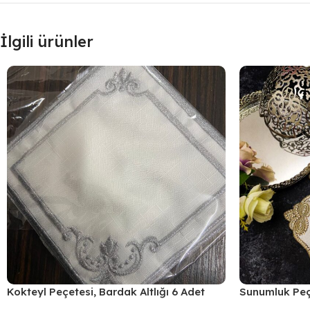
İlgili ürünler
Kokteyl Peçetesi, Bardak Altlığı 6 Adet
Sunumluk Peçe
Sunum Peçetesi Gri
Kahve Yanı Su