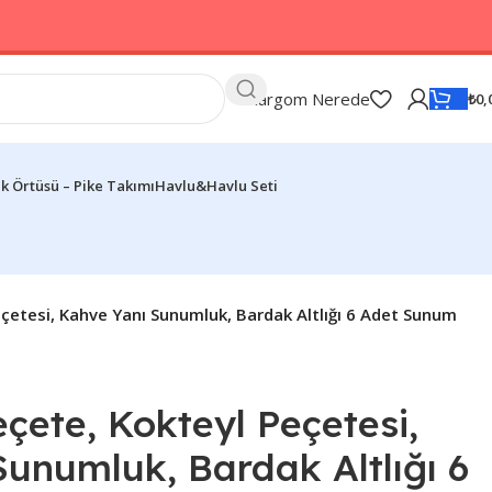
Kargom Nerede
₺
0,
k Örtüsü – Pike Takımı
Havlu&Havlu Seti
çetesi, Kahve Yanı Sunumluk, Bardak Altlığı 6 Adet Sunum
ete, Kokteyl Peçetesi,
unumluk, Bardak Altlığı 6