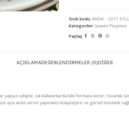
Stok kodu:
BRDK - 2371 EYL
Kategoriler:
Sunum Peçetesi
Paylaş
AÇIKLAMA
DEĞERLENDIRMELER (0)
DIĞER
 yapıya sahiptir, sık kullanımlarda bile formunu korur; Yuvarlak t
e aynı anda servis yapmanızı kolaylaştırır ve görsel bütünlük sağlar;