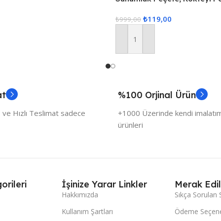
eçetesi
Kahve Yanı Sunumluk, Bardak 
₺
119,00
Adet Sunum Peçetesi
₺
999,00
Sepete Ekle
at
%100 Orjinal Ürün
 ve Hızlı Teslimat sadece
+1000 Üzerinde kendi imalatımı
ürünleri
orileri
İşinize Yarar Linkler
Merak Edil
Hakkımızda
Sıkça Sorulan 
Kullanım Şartları
Ödeme Seçene