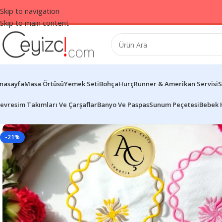
Skip to navigation
Skip to main content
nasayfa
Masa Örtüsü
Yemek Seti
Bohça
Hurç
Runner & Amerikan Servisi
S
evresim Takımları Ve Çarşaflar
Banyo Ve Paspas
Sunum Peçetesi
Bebek 
-21%