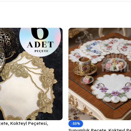
te, Kokteyl Peçetesi,
-88%
numluk, Bardak Altlığı 6
Sunumluk Peçete, Kokteyl Pe