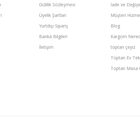
ı
Gizlilik Sözleşmesi
İade ve Değişi
ı
Üyelik Şartları
Müşteri Hizmet
Yurtdışı Sipariş
Blog
Banka Bilgileri
Kargom Nered
İletişim
toptan çeyiz
Toptan Ev Teks
Toptan Masa 
Whatsapp Sipariş