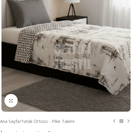
Resmi Büyüt
Ana Sayfa
/
Yatak Örtüsü - Pike Takımı