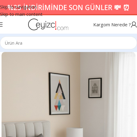
%25 İNDİRİMİNDE SON GÜNLER 💸 ⏰
Skip to navigation
Skip to main content
Kargom Nerede ?