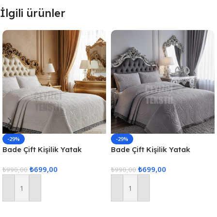
İlgili ürünler
-29%
-29%
Bade Çift Kişilik Yatak
Bade Çift Kişilik Yatak
Örtüsü – Ekru
Örtüsü – Gri
₺
699,00
₺
699,00
₺
990,00
₺
990,00
Sepete Ekle
Sepete Ekle