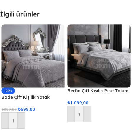
İlgili ürünler
Berfin Çift Kişilik Pike Takımı
-29%
– Gri
Bade Çift Kişilik Yatak
₺
1.099,00
Örtüsü – Gri
₺
699,00
₺
990,00
Sepete Ekle
Sepete Ekle