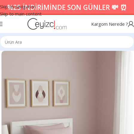
%25 İNDİRİMİNDE SON GÜNLER 💸 ⏰
Skip to navigation
Skip to main content
Kargom Nerede ?