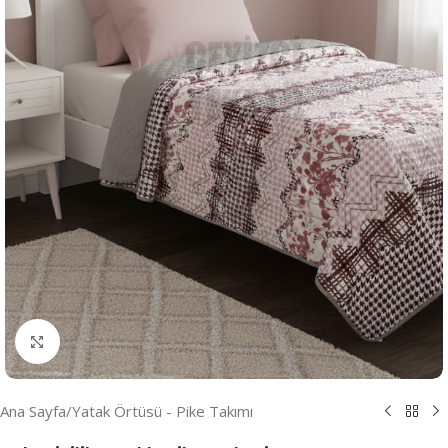
Resmi Büyüt
Ana Sayfa
/
Yatak Örtüsü - Pike Takımı