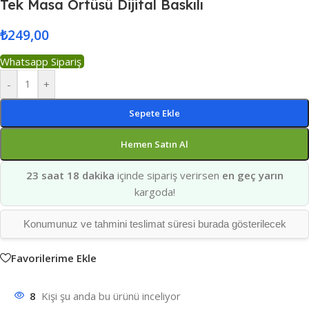
Tek Masa Örtüsü Dijital Baskılı
₺
249,00
Whatsapp Sipariş
-
+
Sepete Ekle
Hemen Satın Al
23 saat 18 dakika
içinde sipariş verirsen
en geç yarın
kargoda!
Konumunuz ve tahmini teslimat süresi burada gösterilecek
Favorilerime Ekle
8
Kişi şu anda bu ürünü inceliyor