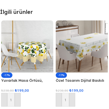
İlgili ürünler
-17%
-17%
Yuvarlak Masa Örtüsü,
Özel Tasarım Dijital Baskılı
Fiskos Dijital Baskılı
Masa Örtüsü
₺
199,00
₺
199,00
₺
238,80
₺
238,80
Sepete Ekle
Sepete Ekle