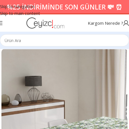
%25 İNDİRİMİNDE SON GÜNLER 💸 ⏰
Skip to navigation
Skip to main content
Kargom Nerede ?