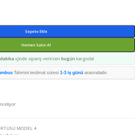
Sepete Ekle
Hemen Satın Al
 dakika
içinde sipariş verirsen
bugün
kargoda!
umbus
Tahmini teslimat süresi
1-3 iş günü
arasındadır.
inceliyor
 ÖRTÜSÜ MODEL 4