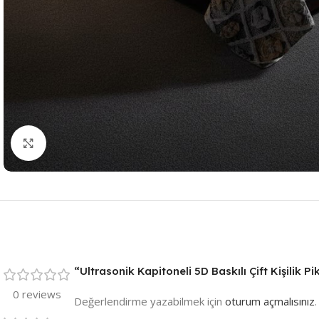
Resmi Büyüt
“Ultrasonik Kapitoneli 5D Baskılı Çift Kişilik P
0 reviews
Değerlendirme yazabilmek için
oturum açmalısınız
.