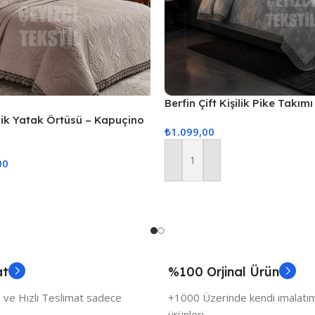
Berfin Çift Kişilik Pike Takımı
ilik Yatak Örtüsü – Kapuçino
₺
1.099,00
00
Sepete Ekle
at
%100 Orjinal Ürün
 ve Hızlı Teslimat sadece
+1000 Üzerinde kendi imalatımı
ürünleri