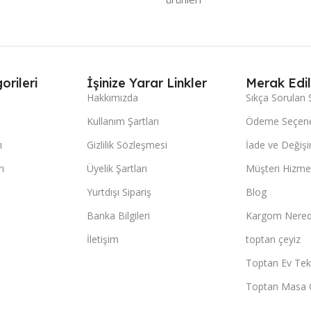
orileri
İşinize Yarar Linkler
Merak Edil
Hakkımızda
Sıkça Sorulan 
Kullanım Şartları
Ödeme Seçene
ı
Gizlilik Sözleşmesi
İade ve Değişi
ı
Üyelik Şartları
Müşteri Hizmet
Yurtdışı Sipariş
Blog
Banka Bilgileri
Kargom Nered
İletişim
toptan çeyiz
Toptan Ev Teks
Toptan Masa 