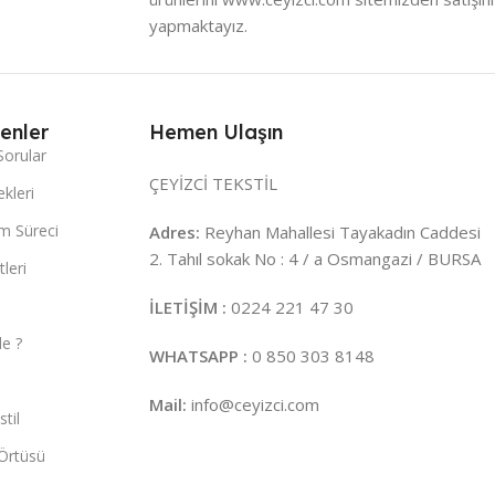
yapmaktayız.
enler
Hemen Ulaşın
Sorular
ÇEYİZCİ TEKSTİL
kleri
m Süreci
Adres:
Reyhan Mahallesi Tayakadın Caddesi
2. Tahıl sokak No : 4 / a Osmangazi / BURSA
leri
İLETİŞİM :
0224 221 47 30
e ?
WHATSAPP :
0 850 303 8148
Mail:
info@ceyizci.com
til
Örtüsü