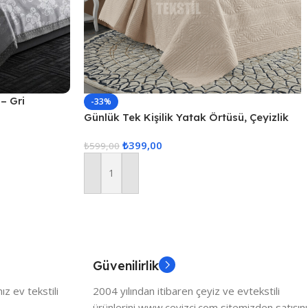
 – Gri
-33%
Günlük Tek Kişilik Yatak Örtüsü, Çeyizlik
Tek Kişilik Kapitone Yatak Örtüsü –
₺
399,00
Kapuçino
₺
599,00
Sepete Ekle
Güvenilirlik
z ev tekstili
2004 yılından itibaren çeyiz ve evtekstili
ürünlerini www.ceyizci.com sitemizden satışını