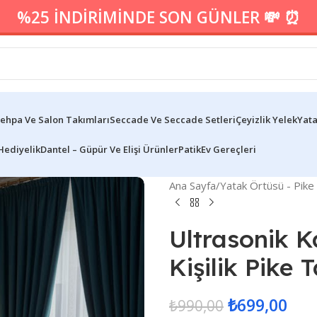
%25 İNDİRİMİNDE SON GÜNLER 💸 ⏰
ehpa Ve Salon Takımları
Seccade Ve Seccade Setleri
Çeyizlik Yelek
Yata
Hediyelik
Dantel – Güpür Ve Elişi Ürünler
Patik
Ev Gereçleri
Ana Sayfa
/
Yatak Örtüsü - Pike
Ultrasonik Ka
Kişilik Pike 
₺
699,00
₺
990,00