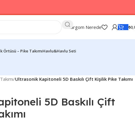
Kargom Nerede
₺
0,
k Örtüsü – Pike Takımı
Havlu&Havlu Seti
 Takımı
/
Ultrasonik Kapitoneli 5D Baskılı Çift Kişilik Pike Takımı
pitoneli 5D Baskılı Çift
Takımı