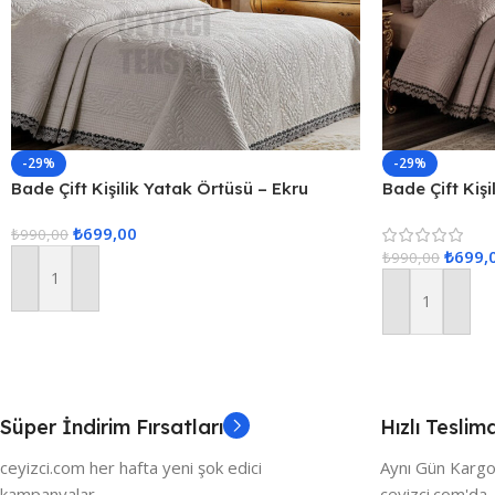
-29%
-29%
Bade Çift Kişilik Yatak Örtüsü – Ekru
Bade Çift Kiş
₺
699,00
₺
990,00
₺
699,
₺
990,00
Sepete Ekle
Sepete Ekle
Süper İndirim Fırsatları
Hızlı Teslim
ceyizci.com her hafta yeni şok edici
Aynı Gün Kargo
kampanyalar
ceyizci.com'da