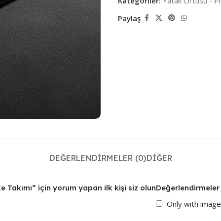
Kategoriler:
Yatak Örtüsü - P
Paylaş
DEĞERLENDIRMELER (0)
DIĞER
ike Takımı” için yorum yapan ilk kişi siz olun
Değerlendirmeler
Only with imag