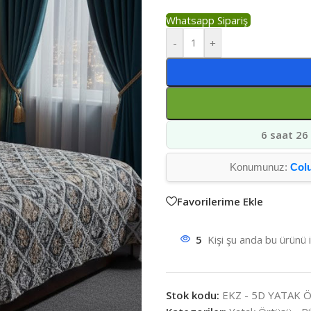
Whatsapp Sipariş
-
+
6 saat 26
Konumunuz:
Col
Favorilerime Ekle
5
Kişi şu anda bu ürünü 
Stok kodu:
EKZ - 5D YATAK