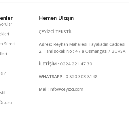
enler
Hemen Ulaşın
Sorular
ÇEYİZCİ TEKSTİL
kleri
m Süreci
Adres:
Reyhan Mahallesi Tayakadın Caddesi
2. Tahıl sokak No : 4 / a Osmangazi / BURSA
leri
İLETİŞİM :
0224 221 47 30
e ?
WHATSAPP :
0 850 303 8148
Mail:
info@ceyizci.com
til
Örtüsü