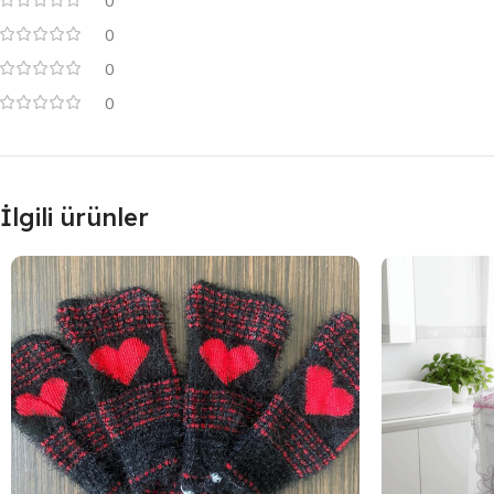
0
0
0
0
İlgili ürünler