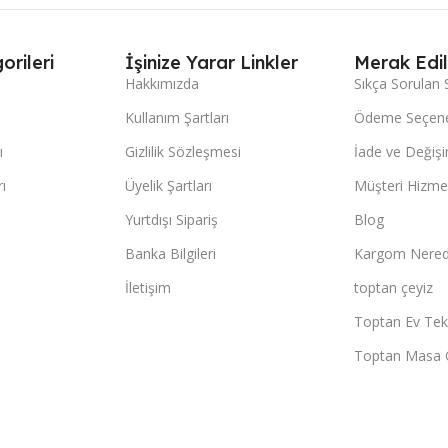
orileri
İşinize Yarar Linkler
Merak Edil
Hakkımızda
Sıkça Sorulan 
Kullanım Şartları
Ödeme Seçene
ı
Gizlilik Sözleşmesi
İade ve Değişi
ı
Üyelik Şartları
Müşteri Hizmet
Yurtdışı Sipariş
Blog
Banka Bilgileri
Kargom Nered
İletişim
toptan çeyiz
Toptan Ev Teks
Toptan Masa 