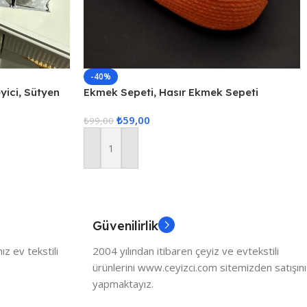
-40%
ici, Sütyen
Ekmek Sepeti, Hasır Ekmek Sepeti
enleyici, 3lü
Düzenleyici Sepet – Turuncu
₺
59,00
₺
99,00
Sepete Ekle
Güvenilirlik
z ev tekstili
2004 yılından itibaren çeyiz ve evtekstili
ürünlerini www.ceyizci.com sitemizden satışını
yapmaktayız.