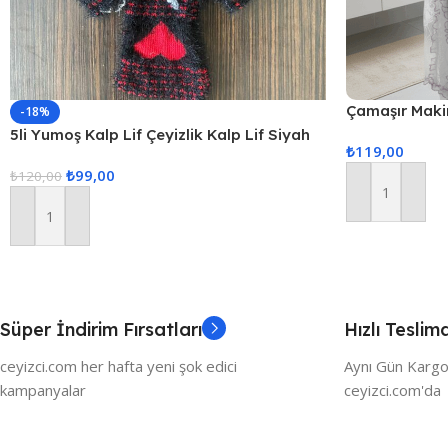
Çamaşır Maki
-18%
Örtüsü – Pe
5li Yumoş Kalp Lif Çeyizlik Kalp Lif Siyah
₺
119,00
Kırmızı Kalp
₺
99,00
₺
120,00
Sepete Ekle
Sepete Ekle
Süper İndirim Fırsatları
Hızlı Teslim
ceyizci.com her hafta yeni şok edici
Aynı Gün Kargo
kampanyalar
ceyizci.com'da