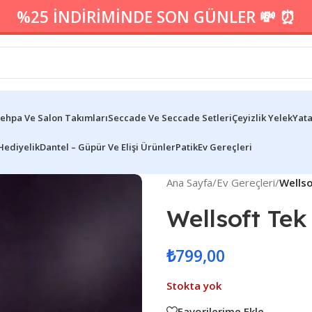
%25 İNDİRİMİNDE SON GÜNLER 💸 ⏰
ehpa Ve Salon Takımları
Seccade Ve Seccade Setleri
Çeyizlik Yelek
Yata
Hediyelik
Dantel – Güpür Ve Elişi Ürünler
Patik
Ev Gereçleri
Ana Sayfa
/
Ev Gereçleri
/
Wellso
Wellsoft Tek
₺
799,00
Stokta yok
Favorilerime Ekle