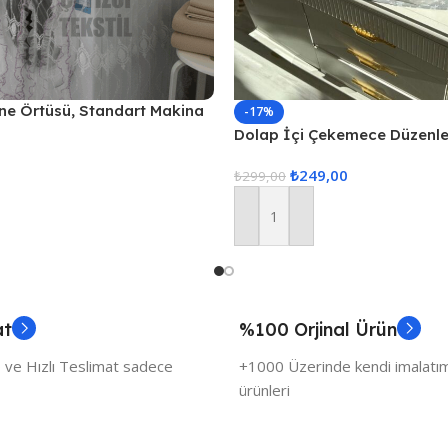
ne Örtüsü, Standart Makina
-17%
mbe
Dolap İçi Çekemece Düzenley
Düzenleyici, İç Çamaşarı Düz
₺
249,00
Çekmece İçi Düzenle
₺
299,00
Sepete Ekle
at
%100 Orjinal Ürün
 ve Hızlı Teslimat sadece
+1000 Üzerinde kendi imalatımı
ürünleri