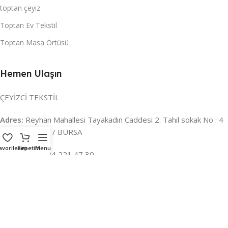
toptan çeyiz
Toptan Ev Tekstil
Toptan Masa Örtüsü
Hemen Ulaşın
ÇEYİZCİ TEKSTİL
Adres:
Reyhan Mahallesi Tayakadın Caddesi 2. Tahıl sokak No : 4
/ a Osmangazi / BURSA
avorilerim
Sepetim
Menu
İLETİŞİM :
0224 221 47 30
WHATSAPP :
0 850 303 8148
Mail:
info@ceyizci.com