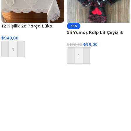
12 Kişilik 26 Parça Lüks
-18%
Gardenya Keten Kumaş
5li Yumoş Kalp Lif Çeyizlik
₺
949,00
Masa Örtüsü Seti
Kalp Lif Siyah Kırmızı Kalp
₺
99,00
₺
120,00
Sepete Ekle
Sepete Ekle