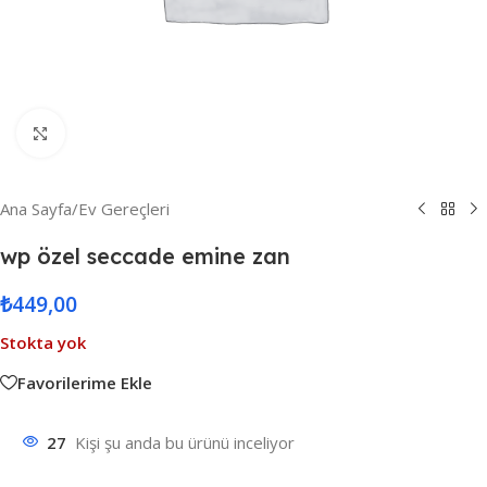
Resmi Büyüt
Ana Sayfa
/
Ev Gereçleri
wp özel seccade emine zan
₺
449,00
Stokta yok
Favorilerime Ekle
27
Kişi şu anda bu ürünü inceliyor