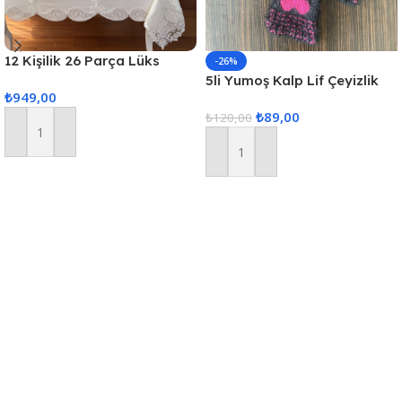
12 Kişilik 26 Parça Lüks
-26%
Gardenya Keten Kumaş
5li Yumoş Kalp Lif Çeyizlik
₺
949,00
Masa Örtüsü Seti
Kalp Lif Siyah Pembe Kalp
₺
89,00
₺
120,00
Sepete Ekle
Sepete Ekle