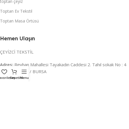
toptan çeyiz
Toptan Ev Tekstil
Toptan Masa Örtüsü
Hemen Ulaşın
ÇEYİZCİ TEKSTİL
Adres:
Reyhan Mahallesi Tayakadın Caddesi 2. Tahıl sokak No : 4
/ a Osmangazi / BURSA
avorilerim
Sepetim
Menu
İLETİŞİM :
0224 221 47 30
WHATSAPP :
0 850 303 8148
Mail:
info@ceyizci.com