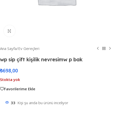
Resmi Büyüt
Ana Sayfa
/
Ev Gereçleri
wp sip çift kişilik nevresimw p bak
₺
698,00
Stokta yok
Favorilerime Ekle
33
Kişi şu anda bu ürünü inceliyor