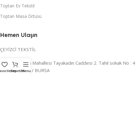
Toptan Ev Tekstil
Toptan Masa Örtüsü
Hemen Ulaşın
ÇEYİZCİ TEKSTİL
Adres:
Reyhan Mahallesi Tayakadın Caddesi 2. Tahıl sokak No : 4
/ a Osmangazi / BURSA
avorilerim
Sepetim
Menu
İLETİŞİM :
0224 221 47 30
WHATSAPP :
0 850 303 8148
Mail:
info@ceyizci.com
2023 Çeyizci. Her Hakkı Saklıdır.