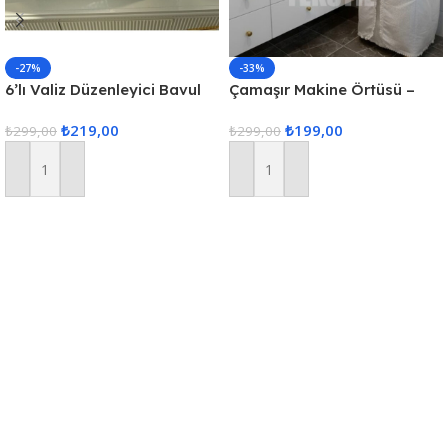
-27%
-33%
6’lı Valiz Düzenleyici Bavul
Çamaşır Makine Örtüsü –
Içi Organizer Set Seyahat
Krem
₺
219,00
₺
199,00
Hurcu
₺
299,00
₺
299,00
Sepete Ekle
Sepete Ekle