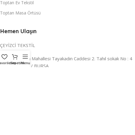
Toptan Ev Tekstil
Toptan Masa Örtüsü
Hemen Ulaşın
ÇEYİZCİ TEKSTİL
Adres:
Reyhan Mahallesi Tayakadın Caddesi 2. Tahıl sokak No : 4
avorilerim
Sepetim
Menu
/ a Osmangazi / BURSA
İLETİŞİM :
0224 221 47 30
WHATSAPP :
0 850 303 8148
Mail:
info@ceyizci.com
2023 Çeyizci. Her Hakkı Saklıdır.