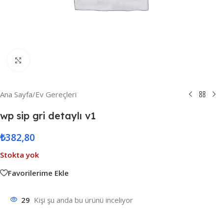
Resmi Büyüt
Ana Sayfa
/
Ev Gereçleri
wp sip gri detaylı v1
₺
382,80
Stokta yok
Favorilerime Ekle
29
Kişi şu anda bu ürünü inceliyor