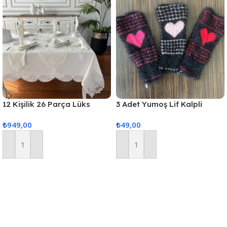
12 Kişilik 26 Parça Lüks
3 Adet Yumoş Lif Kalpli
Gardenya Keten Kumaş
Siyah
₺
949,00
₺
49,00
Masa Örtüsü Seti
Sepete Ekle
Sepete Ekle