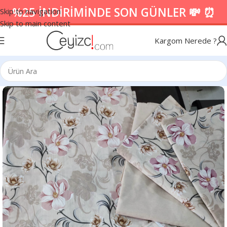
%25 İNDİRİMİNDE SON GÜNLER 💸 ⏰
Skip to navigation
Skip to main content
Kargom Nerede ?