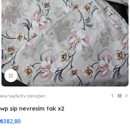
Resmi Büyüt
Ana Sayfa
/
Ev Gereçleri
wp sip nevresim tak x2
₺
382,80