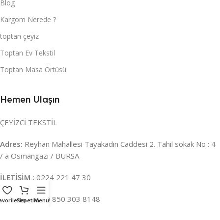
Blog
Kargom Nerede ?
toptan çeyiz
Toptan Ev Tekstil
Toptan Masa Örtüsü
Hemen Ulaşın
ÇEYİZCİ TEKSTİL
Adres:
Reyhan Mahallesi Tayakadın Caddesi 2. Tahıl sokak No : 4
/ a Osmangazi / BURSA
İLETİŞİM :
0224 221 47 30
WHATSAPP :
0 850 303 8148
avorilerim
Sepetim
Menu