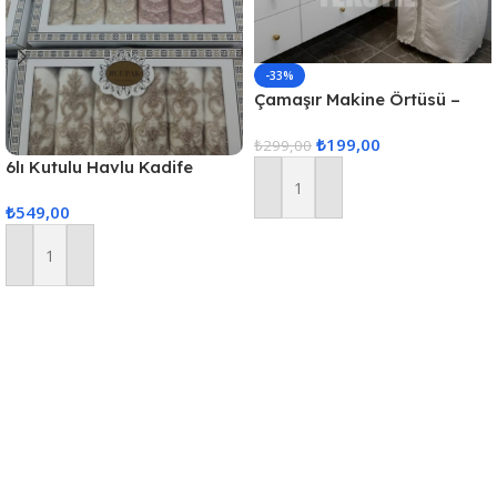
-33%
Çamaşır Makine Örtüsü –
Krem
₺
199,00
₺
299,00
6lı Kutulu Havlu Kadife
(Karısık Renk Gönderilir)
Sepete Ekle
₺
549,00
Sepete Ekle