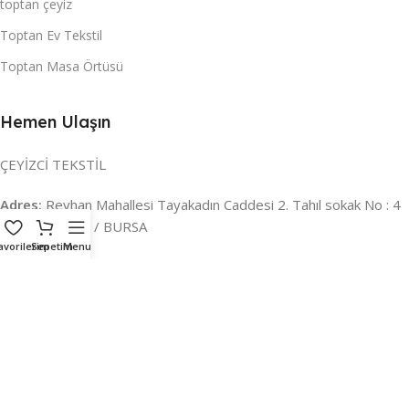
toptan çeyiz
Toptan Ev Tekstil
Toptan Masa Örtüsü
Hemen Ulaşın
ÇEYİZCİ TEKSTİL
Adres:
Reyhan Mahallesi Tayakadın Caddesi 2. Tahıl sokak No : 4
/ a Osmangazi / BURSA
avorilerim
Sepetim
Menu
İLETİŞİM :
0224 221 47 30
WHATSAPP :
0 850 303 8148
Mail:
info@ceyizci.com