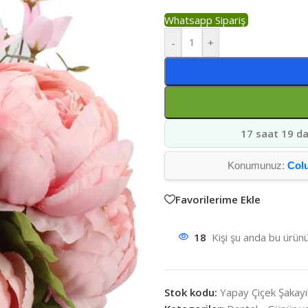
Whatsapp Sipariş
-
+
17 saat 19 da
Konumunuz:
Col
Favorilerime Ekle
18
Kişi şu anda bu ürünü
Stok kodu:
Yapay Çiçek Şakayı