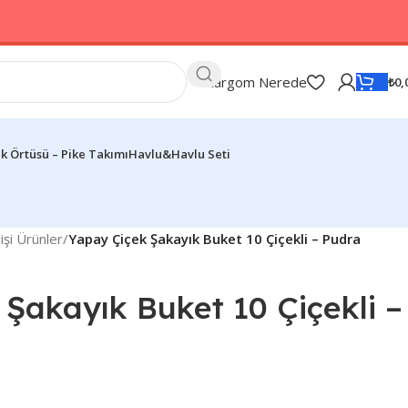
Kargom Nerede
₺
0,
k Örtüsü – Pike Takımı
Havlu&Havlu Seti
işi Ürünler
/
Yapay Çiçek Şakayık Buket 10 Çiçekli – Pudra
Şakayık Buket 10 Çiçekli –