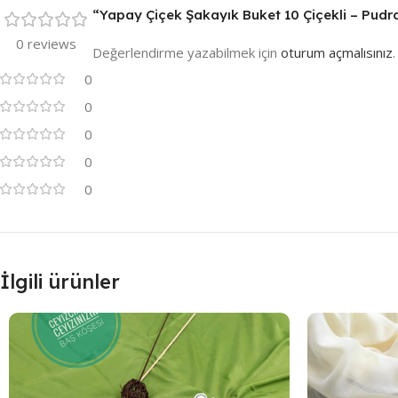
“Yapay Çiçek Şakayık Buket 10 Çiçekli – Pudra”
0 reviews
Değerlendirme yazabilmek için
oturum açmalısınız
.
0
0
0
0
0
İlgili ürünler