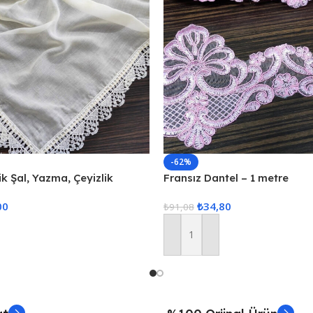
-62%
ik Şal, Yazma, Çeyizlik
Fransız Dantel – 1 metre
elli Yazma 2 Adet 100x100cm
00
₺
34,80
₺
91,08
Sepete Ekle