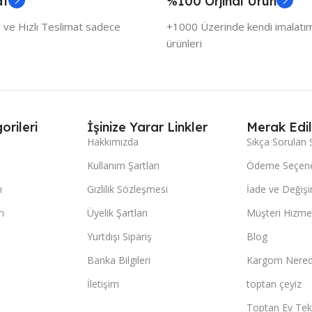
at
%100 Orjinal Ürün
 ve Hızlı Teslimat sadece
+1000 Üzerinde kendi imalatımı
ürünleri
orileri
İşinize Yarar Linkler
Merak Edil
Hakkımızda
Sıkça Sorulan 
Kullanım Şartları
Ödeme Seçene
ı
Gizlilik Sözleşmesi
İade ve Değişi
ı
Üyelik Şartları
Müşteri Hizmet
Yurtdışı Sipariş
Blog
Banka Bilgileri
Kargom Nered
İletişim
toptan çeyiz
Toptan Ev Teks