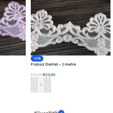
-62%
Fransız Dantel – 1 metre
₺
34,80
₺
91,08
Sepete Ekle