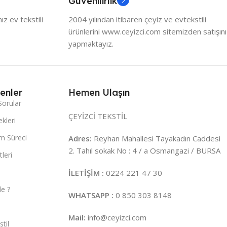
Güvenilirlik
z ev tekstili
2004 yılından itibaren çeyiz ve evtekstili
ürünlerini www.ceyizci.com sitemizden satışını
yapmaktayız.
enler
Hemen Ulaşın
Sorular
ÇEYİZCİ TEKSTİL
kleri
m Süreci
Adres:
Reyhan Mahallesi Tayakadın Caddesi
2. Tahıl sokak No : 4 / a Osmangazi / BURSA
leri
İLETİŞİM :
0224 221 47 30
e ?
WHATSAPP :
0 850 303 8148
Mail:
info@ceyizci.com
til