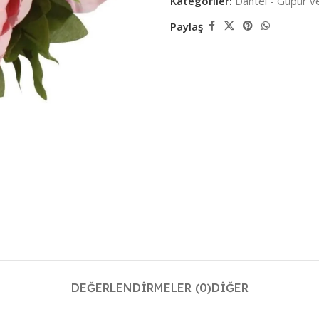
Kategoriler:
Dantel - Güpür ve
Paylaş
DEĞERLENDIRMELER (0)
DIĞER