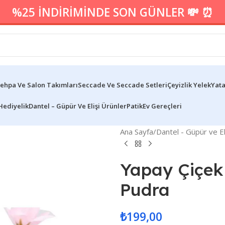
%25 İNDİRİMİNDE SON GÜNLER 💸 ⏰
ehpa Ve Salon Takımları
Seccade Ve Seccade Setleri
Çeyizlik Yelek
Yata
Hediyelik
Dantel – Güpür Ve Elişi Ürünler
Patik
Ev Gereçleri
Ana Sayfa
/
Dantel - Güpür ve El
Yapay Çiçek 
Pudra
₺
199,00