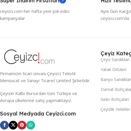
Süper İndirim Fırsatları
Hızlı Teslim
ceyizci.com her hafta yeni şok edici
Aynı Gün Kargo
kampanyalar
ceyizci.com'da
Çeyiz Kateg
Çeyiz Sandıkları
Yatak Örtüleri
Firmamızın ticari ünvanı Çeyizci Tekstil
Banyo Sandıklar
Mensucat ve Sanayi Ticaret Limited Şirketidir.
Damat Bohçalar
Çeyizin Kalbi Bursa’dan tüm Türkiye ve
Gelin Bohçaları
Avrupa ülkelerine satış yapmaktayız.
Çeyizlik Yelekler
Sosyal Medyada Ceyizci.com