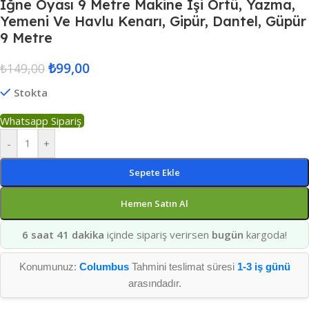
Iğne Oyası 9 Metre Makine Işi Örtü, Yazma,
Yemeni Ve Havlu Kenarı, Gipür, Dantel, Güpür
9 Metre
₺
99,00
₺
149,00
Stokta
Whatsapp Sipariş
-
+
Sepete Ekle
Hemen Satın Al
6 saat 41 dakika
içinde sipariş verirsen
bugün
kargoda!
Konumunuz:
Columbus
Tahmini teslimat süresi
1-3 iş günü
arasındadır.