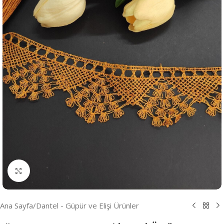
Resmi Büyüt
Ana Sayfa
/
Dantel - Güpür ve Elişi Ürünler