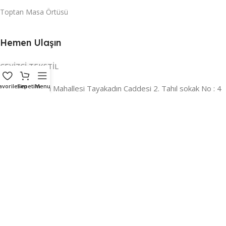
Toptan Masa Örtüsü
Hemen Ulaşın
ÇEYİZCİ TEKSTİL
avorilerim
Sepetim
Menu
Adres:
Reyhan Mahallesi Tayakadın Caddesi 2. Tahıl sokak No : 4
/ a Osmangazi / BURSA
İLETİŞİM :
0224 221 47 30
WHATSAPP :
0 850 303 8148
Mail:
info@ceyizci.com
2023 Çeyizci. Her Hakkı Saklıdır.