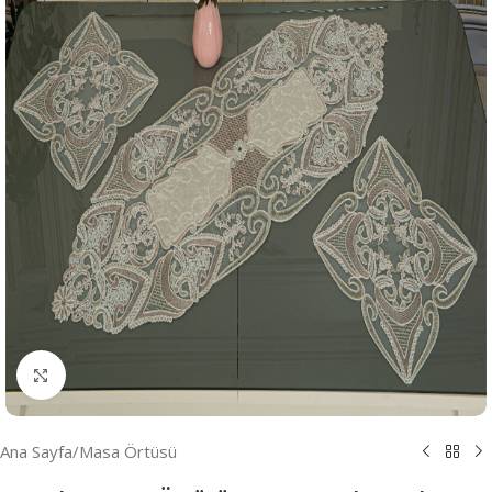
Resmi Büyüt
Ana Sayfa
/
Masa Örtüsü