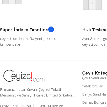
Sepete Ekle
Süper İndirim Fırsatları
Hızlı Teslim
ceyizci.com her hafta yeni şok edici
Aynı Gün Kargo
kampanyalar
ceyizci.com'da
Çeyiz Kateg
Çeyiz Sandıkları
Yatak Örtüleri
Firmamızın ticari ünvanı Çeyizci Tekstil
Banyo Sandıklar
Mensucat ve Sanayi Ticaret Limited Şirketidir.
Damat Bohçalar
Çeyizin Kalbi Bursa’dan tüm Türkiye ve