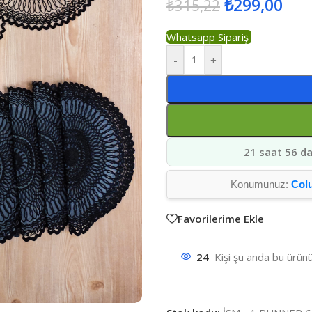
₺
299,00
₺
315,22
Whatsapp Sipariş
-
+
21 saat 56 da
Konumunuz:
Col
Favorilerime Ekle
24
Kişi şu anda bu ürünü