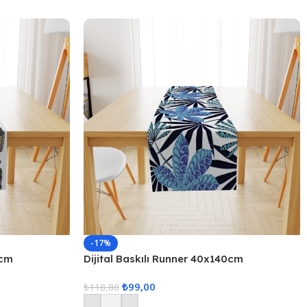
-17%
0cm
Dijital Baskılı Runner 40x140cm
₺
99,00
₺
118,80