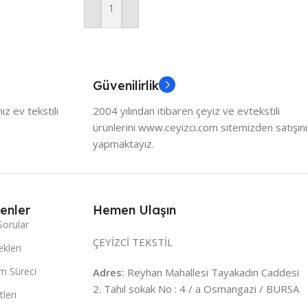
Sepete Ekle
Güvenilirlik
z ev tekstili
2004 yılından itibaren çeyiz ve evtekstili
ürünlerini www.ceyizci.com sitemizden satışını
yapmaktayız.
enler
Hemen Ulaşın
Sorular
ÇEYİZCİ TEKSTİL
kleri
m Süreci
Adres:
Reyhan Mahallesi Tayakadın Caddesi
2. Tahıl sokak No : 4 / a Osmangazi / BURSA
leri