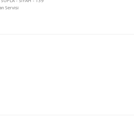
 SUPLA - SİYAH - 139
n Servisi