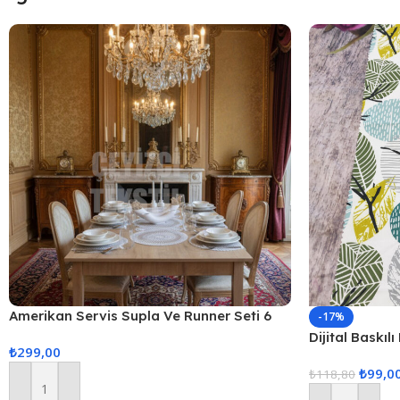
Amerikan Servis Supla Ve Runner Seti 6
-17%
Kişilik
Dijital Baskı
₺
299,00
₺
99,0
₺
118,80
Sepete Ekle