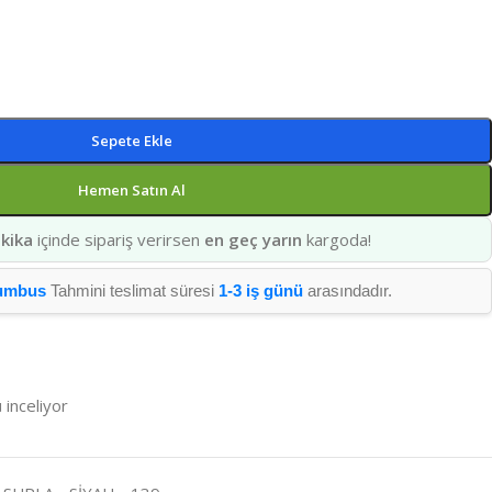
Sepete Ekle
Hemen Satın Al
kika
içinde sipariş verirsen
en geç yarın
kargoda!
umbus
Tahmini teslimat süresi
1-3 iş günü
arasındadır.
 inceliyor