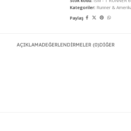
Stok kodu:
İSM - 1 RUNNER 6
Kategoriler:
Runner & Amerika
Paylaş
AÇIKLAMA
DEĞERLENDIRMELER (0)
DIĞER