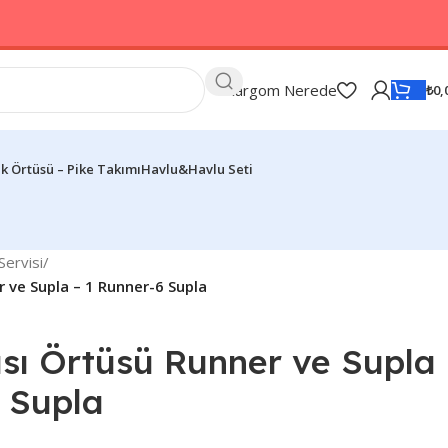
Kargom Nerede
₺
0,
k Örtüsü – Pike Takımı
Havlu&Havlu Seti
ervisi
/
ve Supla – 1 Runner-6 Supla
ı Örtüsü Runner ve Supla
 Supla