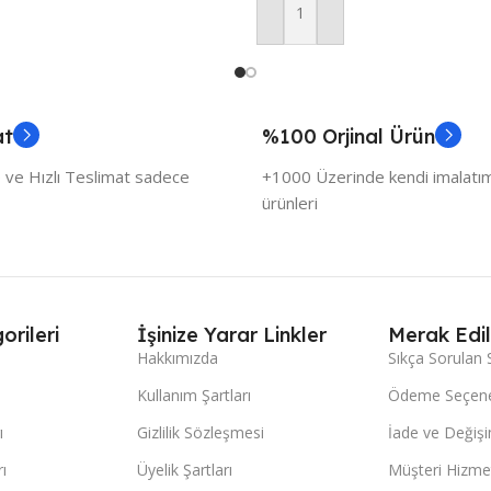
Sepete Ekle
at
%100 Orjinal Ürün
 ve Hızlı Teslimat sadece
+1000 Üzerinde kendi imalatımı
ürünleri
orileri
İşinize Yarar Linkler
Merak Edil
Hakkımızda
Sıkça Sorulan 
Kullanım Şartları
Ödeme Seçene
ı
Gizlilik Sözleşmesi
İade ve Değişi
ı
Üyelik Şartları
Müşteri Hizmet