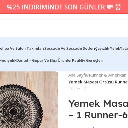
%25 İNDİRİMİNDE SON GÜNLER 💸 ⏰
ehpa Ve Salon Takımları
Seccade Ve Seccade Setleri
Çeyizlik Yelek
Yata
Hediyelik
Dantel – Güpür Ve Elişi Ürünler
Patik
Ev Gereçleri
Ana Sayfa
/
Runner & Amerikan S
Yemek Masası Örtüsü Runner 
Yemek Masas
– 1 Runner-6