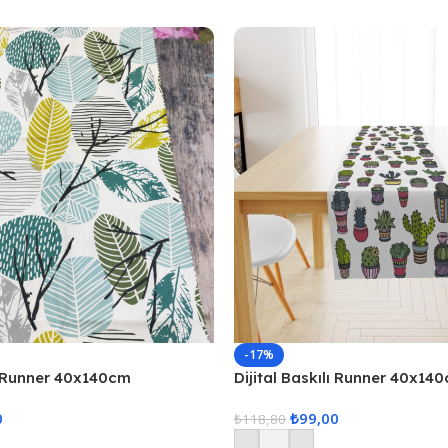
-17%
lı Runner 40x140cm
Dijital Baskılı Runner 40x14
0
₺
99,00
₺
118,80