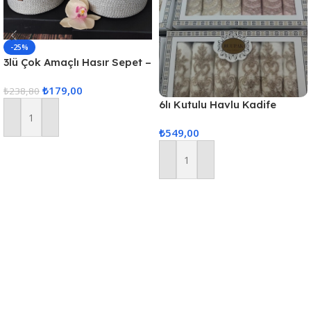
-25%
3lü Çok Amaçlı Hasır Sepet –
Gri
₺
179,00
₺
238,80
6lı Kutulu Havlu Kadife
(Karısık Renk Gönderilir)
Sepete Ekle
₺
549,00
Sepete Ekle