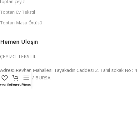
toptan çeyiz
Toptan Ev Tekstil
Toptan Masa Örtüsü
Hemen Ulaşın
ÇEYİZCİ TEKSTİL
Adres:
Reyhan Mahallesi Tayakadın Caddesi 2. Tahıl sokak No : 4
/ a Osmangazi / BURSA
avorilerim
Sepetim
Menu
İLETİŞİM :
0224 221 47 30
WHATSAPP :
0 850 303 8148
Mail:
info@ceyizci.com