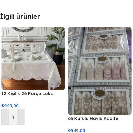
İlgili ürünler
12 Kişilik 26 Parça Lüks
Gardenya Keten Kumaş
₺
949,00
Masa Örtüsü Seti
6lı Kutulu Havlu Kadife
Sepete Ekle
(Karısık Renk Gönderilir)
₺
549,00