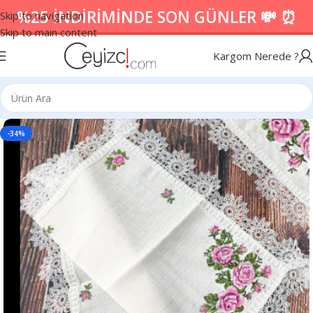
%25 İNDİRİMİNDE SON GÜNLER 💸 ⏰
Skip to navigation
Skip to main content
Kargom Nerede ?
-34%