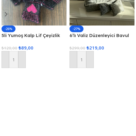
-26%
-27%
5li Yumoş Kalp Lif Çeyizlik
6’lı Valiz Düzenleyici Bavul
Kalp Lif Siyah Pembe Kalp
Içi Organizer Set Seyahat
₺
89,00
₺
219,00
₺
120,00
Hurcu
₺
299,00
Sepete Ekle
Sepete Ekle