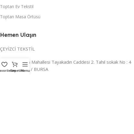
Toptan Ev Tekstil
Toptan Masa Örtüsü
Hemen Ulaşın
ÇEYİZCİ TEKSTİL
Adres:
Reyhan Mahallesi Tayakadın Caddesi 2. Tahıl sokak No : 4
/ a Osmangazi / BURSA
avorilerim
Sepetim
Menu
İLETİŞİM :
0224 221 47 30
WHATSAPP :
0 850 303 8148
Mail:
info@ceyizci.com
2023 Çeyizci. Her Hakkı Saklıdır.