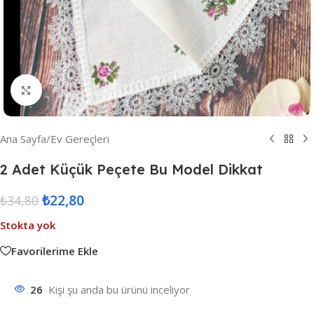
Resmi Büyüt
Ana Sayfa
/
Ev Gereçleri
2 Adet Küçük Peçete Bu Model Dikkat
₺
22,80
₺
34,80
Stokta yok
Favorilerime Ekle
26
Kişi şu anda bu ürünü inceliyor