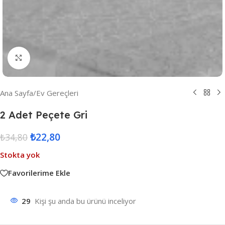
Resmi Büyüt
Ana Sayfa
/
Ev Gereçleri
2 Adet Peçete Gri
₺
22,80
₺
34,80
Stokta yok
Favorilerime Ekle
29
Kişi şu anda bu ürünü inceliyor