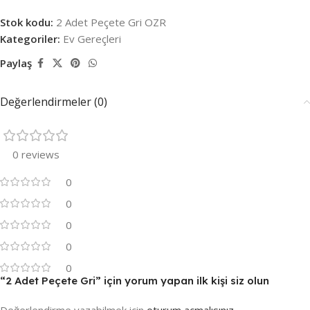
Stok kodu:
2 Adet Peçete Gri OZR
Kategoriler:
Ev Gereçleri
Paylaş
Değerlendirmeler (0)
0 reviews
0
0
0
0
0
“2 Adet Peçete Gri” için yorum yapan ilk kişi siz olun
Değerlendirme yazabilmek için
oturum açmalısınız
.