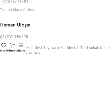
Toptan Ev Tekstil
Toptan Masa Örtüsü
Hemen Ulaşın
ÇEYİZCİ TEKSTİL
Adres:
Reyhan Mahallesi Tayakadın Caddesi 2. Tahıl sokak No : 4
avorilerim
Sepetim
Menu
/ a Osmangazi / BURSA
İLETİŞİM :
0224 221 47 30
WHATSAPP :
0 850 303 8148
Mail:
info@ceyizci.com
2023 Çeyizci. Her Hakkı Saklıdır.