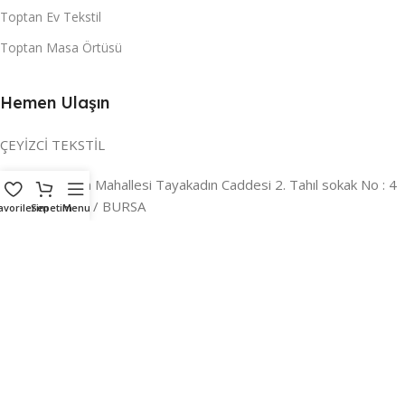
Toptan Ev Tekstil
Toptan Masa Örtüsü
Hemen Ulaşın
ÇEYİZCİ TEKSTİL
Adres:
Reyhan Mahallesi Tayakadın Caddesi 2. Tahıl sokak No : 4
/ a Osmangazi / BURSA
avorilerim
Sepetim
Menu
İLETİŞİM :
0224 221 47 30
WHATSAPP :
0 850 303 8148
Mail:
info@ceyizci.com
2023 Çeyizci. Her Hakkı Saklıdır.