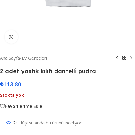
Resmi Büyüt
Ana Sayfa
/
Ev Gereçleri
2 adet yastık kılıfı dantelli pudra
₺
118,80
Stokta yok
Favorilerime Ekle
21
Kişi şu anda bu ürünü inceliyor