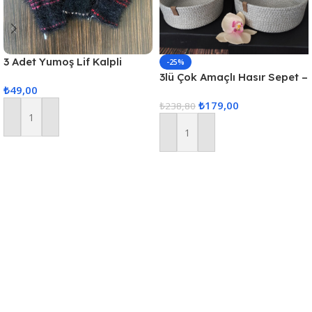
3 Adet Yumoş Lif Kalpli
-25%
Siyah
3lü Çok Amaçlı Hasır Sepet –
₺
49,00
Gri
₺
179,00
₺
238,80
Sepete Ekle
Sepete Ekle