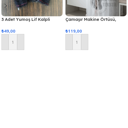
3 Adet Yumoş Lif Kalpli
Çamaşır Makine Örtüsü,
Siyah
Standart Makina Örtüsü
₺
49,00
₺
119,00
Sepete Ekle
Sepete Ekle