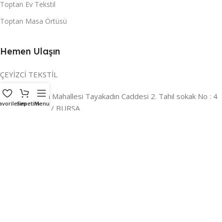
Toptan Ev Tekstil
Toptan Masa Örtüsü
Hemen Ulaşın
ÇEYİZCİ TEKSTİL
Adres:
Reyhan Mahallesi Tayakadın Caddesi 2. Tahıl sokak No : 4
avorilerim
Sepetim
Menu
/ a Osmangazi / BURSA
İLETİŞİM :
0224 221 47 30
WHATSAPP :
0 850 303 8148
Mail:
info@ceyizci.com
2023 Çeyizci. Her Hakkı Saklıdır.