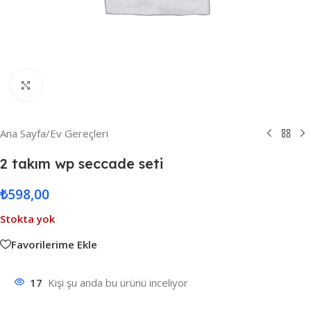
Resmi Büyüt
Ana Sayfa
/
Ev Gereçleri
2 takım wp seccade seti
₺
598,00
Stokta yok
Favorilerime Ekle
17
Kişi şu anda bu ürünü inceliyor