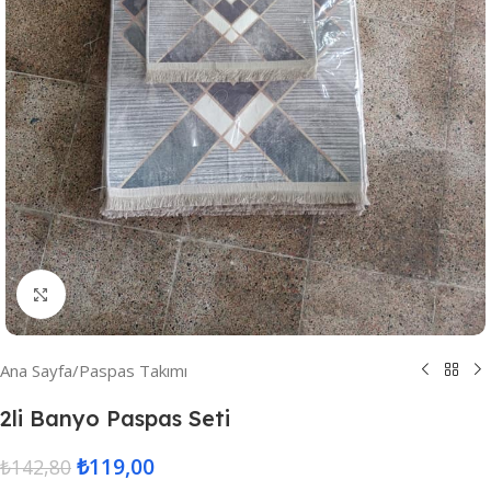
Resmi Büyüt
Ana Sayfa
/
Paspas Takımı
2li Banyo Paspas Seti
₺
119,00
₺
142,80