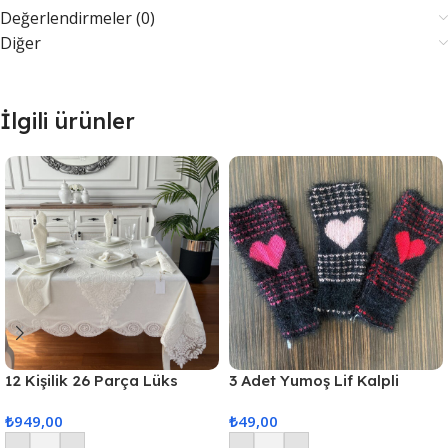
Değerlendirmeler (0)
Diğer
İlgili ürünler
12 Kişilik 26 Parça Lüks
3 Adet Yumoş Lif Kalpli
Gardenya Keten Kumaş
Siyah
₺
949,00
₺
49,00
Masa Örtüsü Seti