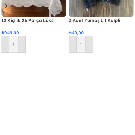
12 Kişilik 26 Parça Lüks
3 Adet Yumoş Lif Kalpli
Gardenya Keten Kumaş
Siyah
₺
949,00
₺
49,00
Masa Örtüsü Seti
Sepete Ekle
Sepete Ekle