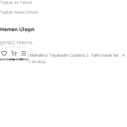
Toptan Ev Tekstil
Toptan Masa Örtüsü
Hemen Ulaşın
ÇEYİZCİ TEKSTİL
Adres:
Reyhan Mahallesi Tayakadın Caddesi 2. Tahıl sokak No : 4
avorilerim
Sepetim
Menu
/ a Osmangazi / BURSA
İLETİŞİM :
0224 221 47 30
WHATSAPP :
0 850 303 8148
Mail:
info@ceyizci.com
2023 Çeyizci. Her Hakkı Saklıdır.