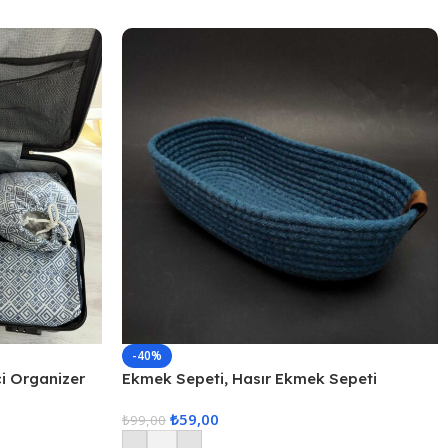
-40%
çi Organizer
Ekmek Sepeti, Hasır Ekmek Sepeti
Düzenleyici Sepet – Mavi
₺
59,00
₺
99,00