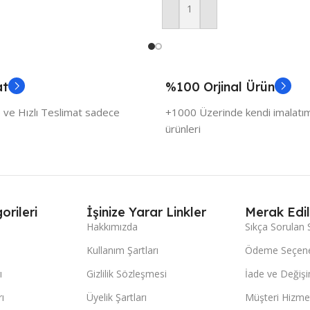
Sepete Ekle
at
%100 Orjinal Ürün
 ve Hızlı Teslimat sadece
+1000 Üzerinde kendi imalatımı
ürünleri
orileri
İşinize Yarar Linkler
Merak Edil
Hakkımızda
Sıkça Sorulan 
Kullanım Şartları
Ödeme Seçene
ı
Gizlilik Sözleşmesi
İade ve Değişi
ı
Üyelik Şartları
Müşteri Hizmet