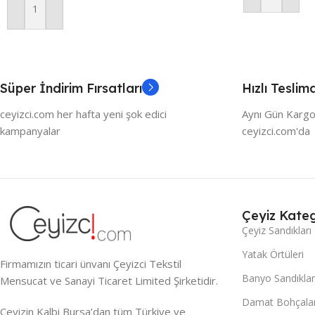
Sepete Ekle
Süper İndirim Fırsatları
Hızlı Teslim
ceyizci.com her hafta yeni şok edici
Aynı Gün Kargo
kampanyalar
ceyizci.com'da
Çeyiz Kateg
Çeyiz Sandıkları
Yatak Örtüleri
Firmamızın ticari ünvanı Çeyizci Tekstil
Banyo Sandıklar
Mensucat ve Sanayi Ticaret Limited Şirketidir.
Damat Bohçalar
Çeyizin Kalbi Bursa’dan tüm Türkiye ve