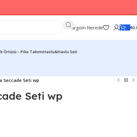
Kargom Nerede
₺
0,
k Örtüsü – Pike Takımı
Havlu&Havlu Seti
a Seccade Seti wp
cade Seti wp