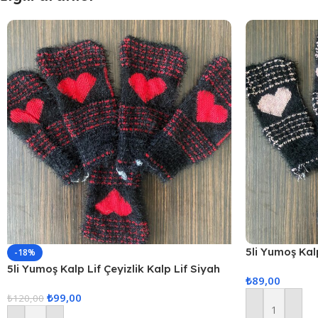
5li Yumoş Kalp
-18%
Pudra Kalp
5li Yumoş Kalp Lif Çeyizlik Kalp Lif Siyah
₺
89,00
Kırmızı Kalp
₺
99,00
₺
120,00
Sepete Ekle