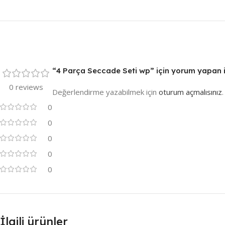
“4 Parça Seccade Seti wp” için yorum yapan ilk
0 reviews
Değerlendirme yazabilmek için
oturum açmalısınız
.
0
0
0
0
0
İlgili ürünler