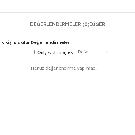
DEĞERLENDIRMELER (0)
DIĞER
 kişi siz olun
Değerlendirmeler
Only with images
Henüz değerlendirme yapılmadı.