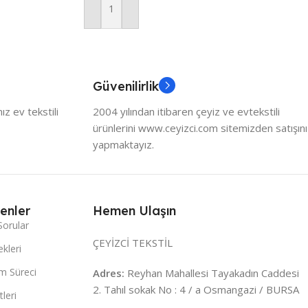
Sepete Ekle
Güvenilirlik
z ev tekstili
2004 yılından itibaren çeyiz ve evtekstili
ürünlerini www.ceyizci.com sitemizden satışını
yapmaktayız.
enler
Hemen Ulaşın
Sorular
ÇEYİZCİ TEKSTİL
kleri
m Süreci
Adres:
Reyhan Mahallesi Tayakadın Caddesi
2. Tahıl sokak No : 4 / a Osmangazi / BURSA
leri