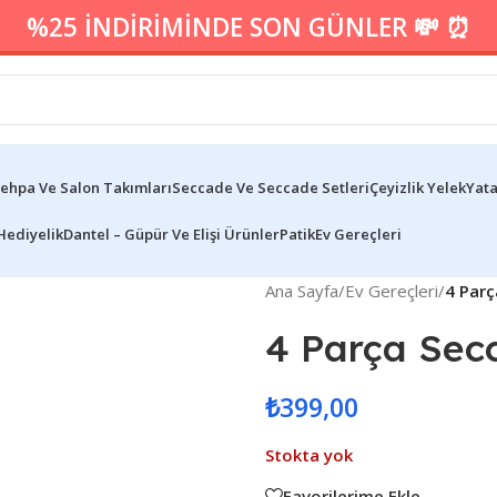
%25 İNDİRİMİNDE SON GÜNLER 💸 ⏰
ehpa Ve Salon Takımları
Seccade Ve Seccade Setleri
Çeyizlik Yelek
Yata
Hediyelik
Dantel – Güpür Ve Elişi Ürünler
Patik
Ev Gereçleri
Ana Sayfa
/
Ev Gereçleri
/
4 Parç
4 Parça Sec
₺
399,00
Stokta yok
Favorilerime Ekle