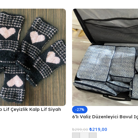
 Lif Çeyizlik Kalp Lif Siyah
-27%
6’lı Valiz Düzenleyici Bavul I
Set Seyahat Hurcu
₺
219,00
₺
299,00