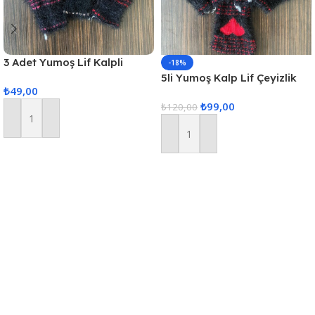
3 Adet Yumoş Lif Kalpli
-18%
Siyah
5li Yumoş Kalp Lif Çeyizlik
₺
49,00
Kalp Lif Siyah Kırmızı Kalp
₺
99,00
₺
120,00
Sepete Ekle
Sepete Ekle