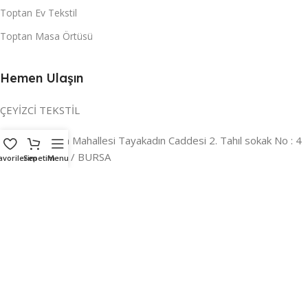
Toptan Ev Tekstil
Toptan Masa Örtüsü
Hemen Ulaşın
ÇEYİZCİ TEKSTİL
Adres:
Reyhan Mahallesi Tayakadın Caddesi 2. Tahıl sokak No : 4
/ a Osmangazi / BURSA
avorilerim
Sepetim
Menu
İLETİŞİM :
0224 221 47 30
WHATSAPP :
0 850 303 8148
Mail:
info@ceyizci.com
2023 Çeyizci. Her Hakkı Saklıdır.