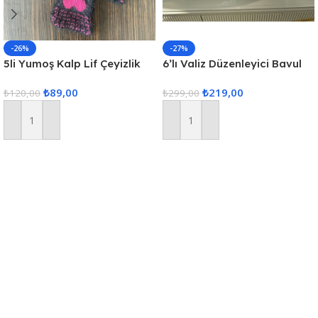
-26%
-27%
5li Yumoş Kalp Lif Çeyizlik
6’lı Valiz Düzenleyici Bavul
Kalp Lif Siyah Pembe Kalp
Içi Organizer Set Seyahat
₺
89,00
₺
219,00
₺
120,00
Hurcu
₺
299,00
Sepete Ekle
Sepete Ekle