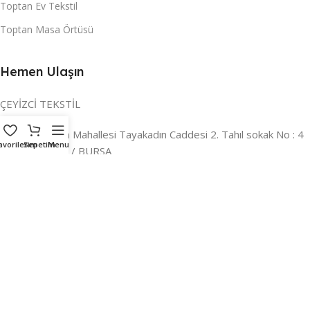
Toptan Ev Tekstil
Toptan Masa Örtüsü
Hemen Ulaşın
ÇEYİZCİ TEKSTİL
Adres:
Reyhan Mahallesi Tayakadın Caddesi 2. Tahıl sokak No : 4
avorilerim
Sepetim
Menu
/ a Osmangazi / BURSA
İLETİŞİM :
0224 221 47 30
WHATSAPP :
0 850 303 8148
Mail:
info@ceyizci.com
2023 Çeyizci. Her Hakkı Saklıdır.