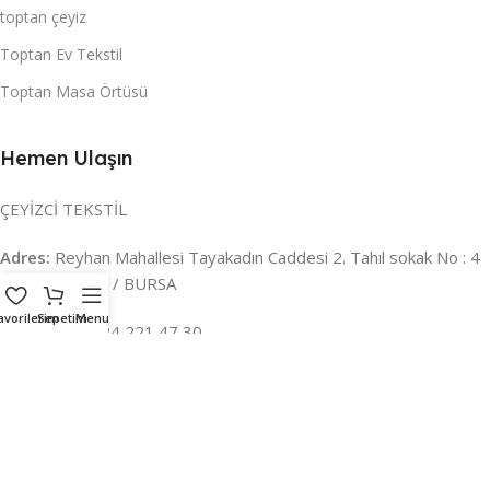
toptan çeyiz
Toptan Ev Tekstil
Toptan Masa Örtüsü
Hemen Ulaşın
ÇEYİZCİ TEKSTİL
Adres:
Reyhan Mahallesi Tayakadın Caddesi 2. Tahıl sokak No : 4
/ a Osmangazi / BURSA
avorilerim
Sepetim
Menu
İLETİŞİM :
0224 221 47 30
WHATSAPP :
0 850 303 8148
Mail:
info@ceyizci.com