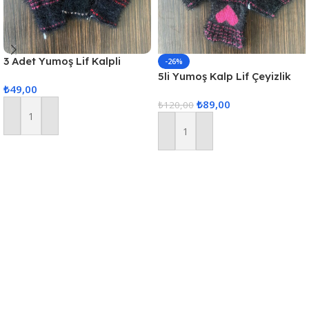
3 Adet Yumoş Lif Kalpli
-26%
Siyah
5li Yumoş Kalp Lif Çeyizlik
₺
49,00
Kalp Lif Siyah Pembe Kalp
₺
89,00
₺
120,00
Sepete Ekle
Sepete Ekle