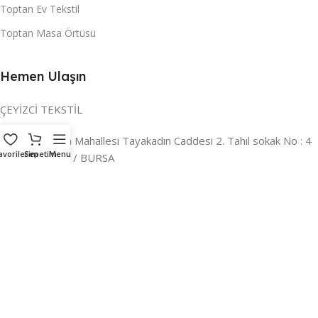
Toptan Ev Tekstil
Toptan Masa Örtüsü
Hemen Ulaşın
ÇEYİZCİ TEKSTİL
Adres:
Reyhan Mahallesi Tayakadın Caddesi 2. Tahıl sokak No : 4
avorilerim
Sepetim
Menu
/ a Osmangazi / BURSA
İLETİŞİM :
0224 221 47 30
WHATSAPP :
0 850 303 8148
Mail:
info@ceyizci.com
2023 Çeyizci. Her Hakkı Saklıdır.