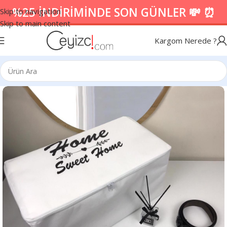
%25 İNDİRİMİNDE SON GÜNLER 💸 ⏰
Skip to navigation
Skip to main content
Kargom Nerede ?