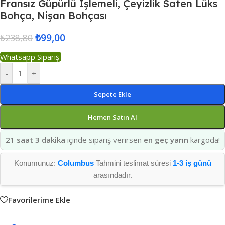
Fransız Güpürlü Işlemeli, Çeyizlik Saten Lüks
Bohça, Nişan Bohçası
₺
99,00
₺
238,80
Whatsapp Sipariş
-
+
Sepete Ekle
Hemen Satın Al
21 saat 3 dakika
içinde sipariş verirsen
en geç yarın
kargoda!
Konumunuz:
Columbus
Tahmini teslimat süresi
1-3 iş günü
arasındadır.
Favorilerime Ekle