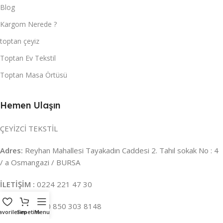
Blog
Kargom Nerede ?
toptan çeyiz
Toptan Ev Tekstil
Toptan Masa Örtüsü
Hemen Ulaşın
ÇEYİZCİ TEKSTİL
Adres:
Reyhan Mahallesi Tayakadın Caddesi 2. Tahıl sokak No : 4
/ a Osmangazi / BURSA
İLETİŞİM :
0224 221 47 30
WHATSAPP :
0 850 303 8148
avorilerim
Sepetim
Menu