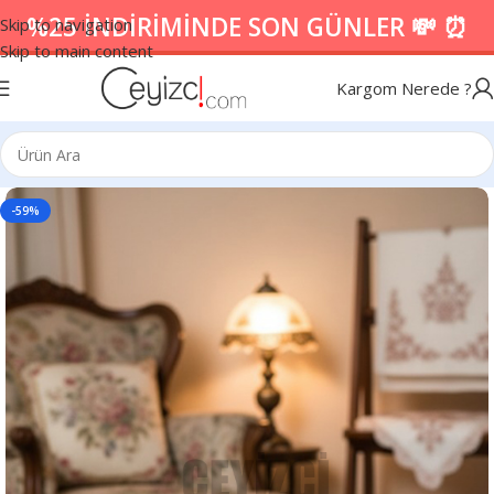
%25 İNDİRİMİNDE SON GÜNLER 💸 ⏰
Skip to navigation
Skip to main content
Kargom Nerede ?
-59%