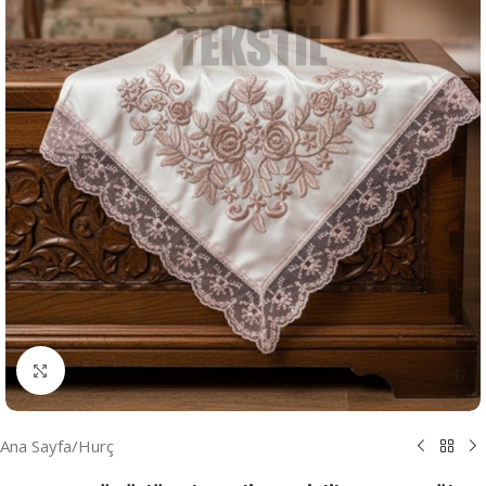
Resmi Büyüt
Ana Sayfa
/
Hurç