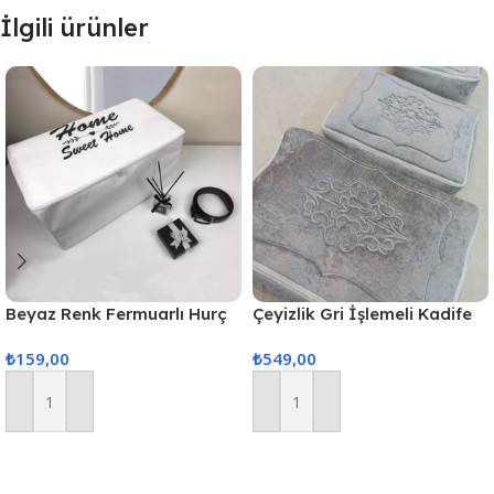
İlgili ürünler
Beyaz Renk Fermuarlı Hurç
Çeyizlik Gri İşlemeli Kadife
Ultra Mega Boy
Nişan Hurcu 3lü Nişan Gelin
₺
159,00
₺
549,00
100x50x50cm
Hurcu, Bohça Gelin Hurç Seti
– Gri
Sepete Ekle
Sepete Ekle