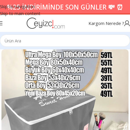
%25 İNDİRİMİNDE SON GÜNLER 💸 ⏰
Skip to navigation
Skip to main content
Kargom Nerede ?