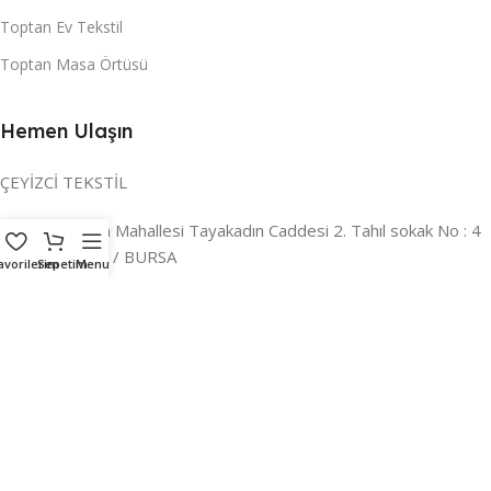
Toptan Ev Tekstil
Toptan Masa Örtüsü
Hemen Ulaşın
ÇEYİZCİ TEKSTİL
Adres:
Reyhan Mahallesi Tayakadın Caddesi 2. Tahıl sokak No : 4
/ a Osmangazi / BURSA
avorilerim
Sepetim
Menu
İLETİŞİM :
0224 221 47 30
WHATSAPP :
0 850 303 8148
Mail:
info@ceyizci.com
2023 Çeyizci. Her Hakkı Saklıdır.