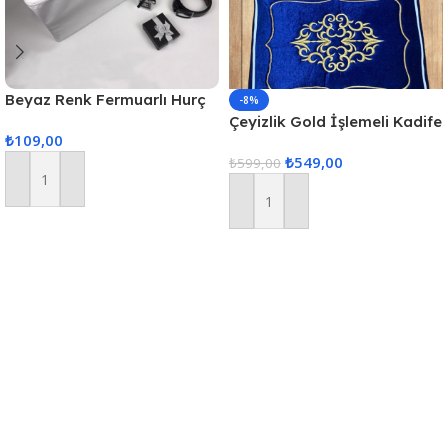
Beyaz Renk Fermuarlı Hurç
-8%
Baza Boy 53x40x26cm
Çeyizlik Gold İşlemeli Kadife
₺
109,00
Nişan Hurcu 3lü Nişan Gelin
₺
549,00
Hurcu, Bohça Gelin Hurç Seti
₺
599,00
– Lacivert
Sepete Ekle
Sepete Ekle