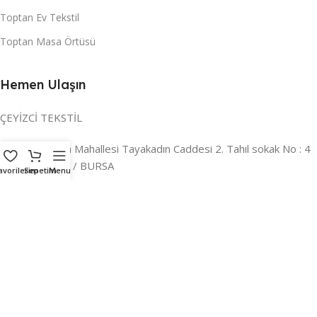
Toptan Ev Tekstil
Toptan Masa Örtüsü
Hemen Ulaşın
ÇEYİZCİ TEKSTİL
Adres:
Reyhan Mahallesi Tayakadın Caddesi 2. Tahıl sokak No : 4
/ a Osmangazi / BURSA
avorilerim
Sepetim
Menu
İLETİŞİM :
0224 221 47 30
WHATSAPP :
0 850 303 8148
Mail:
info@ceyizci.com
2023 Çeyizci. Her Hakkı Saklıdır.