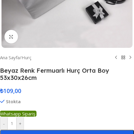
Resmi Büyüt
Ana Sayfa
/
Hurç
Beyaz Renk Fermuarlı Hurç Orta Boy
53x30x26cm
₺
109,00
Stokta
Whatsapp Sipariş
-
+