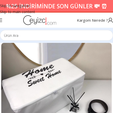
%25 İNDİRİMİNDE SON GÜNLER 💸 ⏰
Skip to navigation
Skip to main content
Kargom Nerede ?