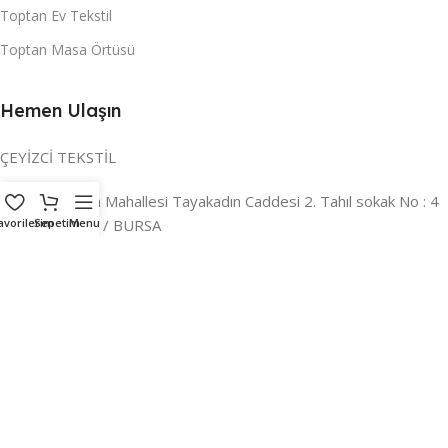
Toptan Ev Tekstil
Toptan Masa Örtüsü
Hemen Ulaşın
ÇEYİZCİ TEKSTİL
Adres:
Reyhan Mahallesi Tayakadın Caddesi 2. Tahıl sokak No : 4
/ a Osmangazi / BURSA
avorilerim
Sepetim
Menu
İLETİŞİM :
0224 221 47 30
WHATSAPP :
0 850 303 8148
Mail:
info@ceyizci.com
2023 Çeyizci. Her Hakkı Saklıdır.