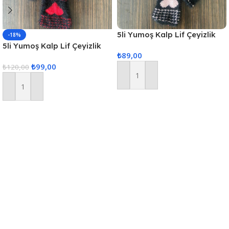
5li Yumoş Kalp Lif Çeyizlik
-18%
Kalp Lif Siyah Pudra Kalp
5li Yumoş Kalp Lif Çeyizlik
₺
89,00
Kalp Lif Siyah Kırmızı Kalp
₺
99,00
₺
120,00
Sepete Ekle
Sepete Ekle