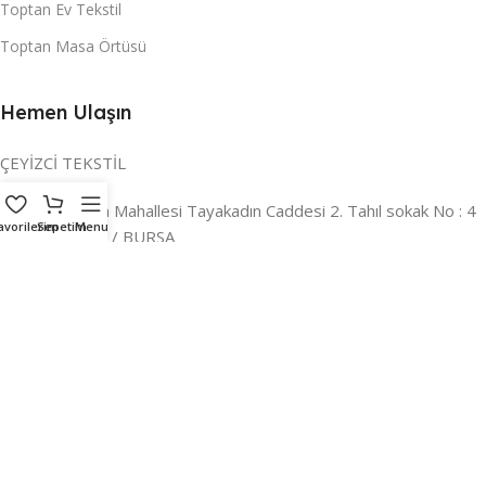
Toptan Ev Tekstil
Toptan Masa Örtüsü
Hemen Ulaşın
ÇEYİZCİ TEKSTİL
Adres:
Reyhan Mahallesi Tayakadın Caddesi 2. Tahıl sokak No : 4
avorilerim
Sepetim
Menu
/ a Osmangazi / BURSA
İLETİŞİM :
0224 221 47 30
WHATSAPP :
0 850 303 8148
Mail:
info@ceyizci.com
2023 Çeyizci. Her Hakkı Saklıdır.