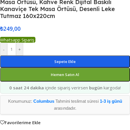
Masa Örtüsü, Kahve Renk Dijital Baskılı
Kanaviçe Tek Masa Örtüsü, Desenli Leke
Tutmaz 160x220cm
₺
249,00
Whatsapp Sipariş
-
+
Sepete Ekle
Hemen Satın Al
0 saat 24 dakika
içinde sipariş verirsen
bugün
kargoda!
Konumunuz:
Columbus
Tahmini teslimat süresi
1-3 iş günü
arasındadır.
Favorilerime Ekle