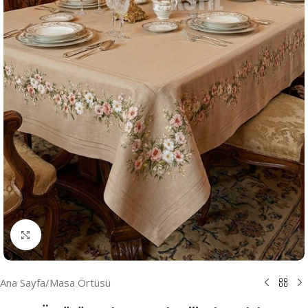
Resmi Büyüt
Ana Sayfa
/
Masa Örtüsü