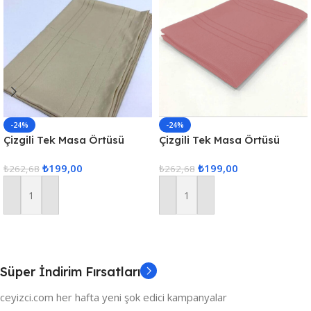
-24%
-24%
Çizgili Tek Masa Örtüsü
Çizgili Tek Masa Örtüsü
Colber 160x220cm Kahve
Colber 160x220cm Pudra
₺
199,00
₺
199,00
₺
262,68
₺
262,68
Sepete Ekle
Sepete Ekle
Süper İndirim Fırsatları
ceyizci.com her hafta yeni şok edici kampanyalar