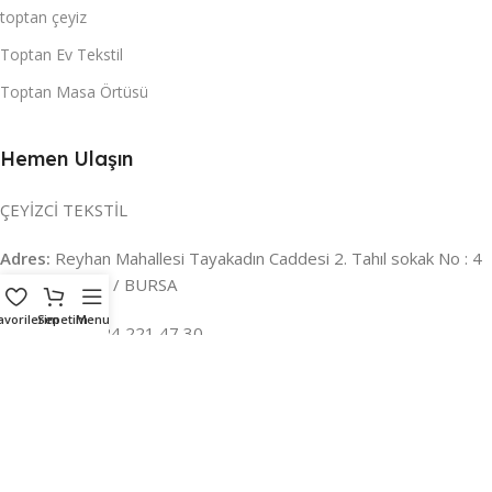
toptan çeyiz
Toptan Ev Tekstil
Toptan Masa Örtüsü
Hemen Ulaşın
ÇEYİZCİ TEKSTİL
Adres:
Reyhan Mahallesi Tayakadın Caddesi 2. Tahıl sokak No : 4
/ a Osmangazi / BURSA
avorilerim
Sepetim
Menu
İLETİŞİM :
0224 221 47 30
WHATSAPP :
0 850 303 8148
Mail:
info@ceyizci.com