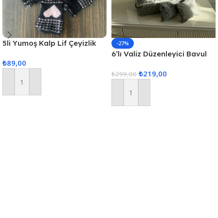
5li Yumoş Kalp Lif Çeyizlik
-27%
Kalp Lif Siyah Pudra Kalp
6’lı Valiz Düzenleyici Bavul
₺
89,00
Içi Organizer Set Seyahat
₺
219,00
Hurcu
₺
299,00
Sepete Ekle
Sepete Ekle